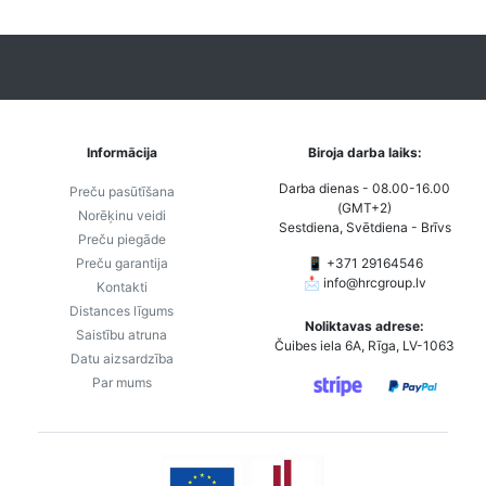
Informācija
Biroja darba laiks:
Darba dienas - 08.00-16.00
Preču pasūtīšana
(GMT+2)
Norēķinu veidi
Sestdiena, Svētdiena - Brīvs
Preču piegāde
Preču garantija
📱 +371 29164546
📩
info@hrcgroup.lv
Kontakti
Distances līgums
Noliktavas adrese:
Saistību atruna
Čuibes iela 6A, Rīga, LV-1063
Datu aizsardzība
Par mums