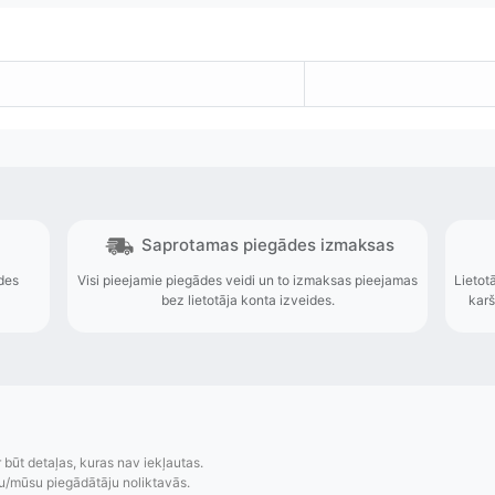
r būt detaļas, kuras nav iekļautas.
u/mūsu piegādātāju noliktavās.