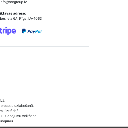
info@hrcgroup.lv
iktavas adrese:
bes iela 6A, Rīga, LV-1063
ībā.
 procesu uzlabošanā.
umu iztrāde/
ītu uzlabojumu veikšana.
sinājumu.