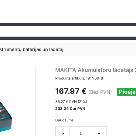
trumentu baterijas un lādētāji
MAKITA Akumulatoru lādētājs
Produkta artikuls: 191N09-8
167.97 €
Pieej
(Bez PVN)
35.27 € PVN (21%)
203.24 € ar PVN
Daudzums: