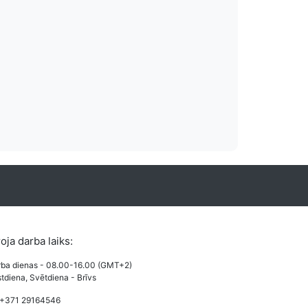
es izmaksas
Vairāki apmaksas
o izmaksas pieejamas
Lietotājiem draudzi un pazīstami apmak
veides.
karšu maksājums, PayPal un Bankas 
roja darba laiks:
ba dienas - 08.00-16.00 (GMT+2)
tdiena, Svētdiena - Brīvs
 +371 29164546