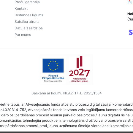
Preču garantija
📩
Kontakti
Nol
Distances līgums
Čui
Saistību atruna
Datu aizsardzība
Par mums
Saskaņā ar līgumu Nr.9.2-17-L-2025/1584
vietne tapusi ar Atveseļošanās fonda atbalstu procesu digitalizācijai komercdarb
nr.40203141752, Atveseļošanās fonda ietvaros veic iegūldījumu komercdarbības
darbība: pardošanas procesi/ resursu pārvaldības procesi/ jaunu digitālu risināj
komunikācijas tehnoloģiju produktiem, tehnoloģijām, drošību vai procesiem saist
ms: pārdošanas procesi, proti, jauna uzņēmuma tīmekļa vietne ar e-komercijas ri