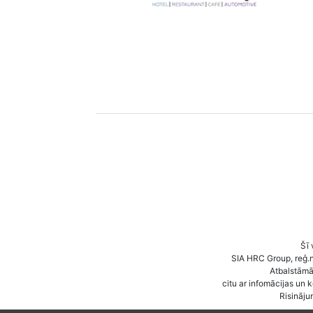
Šī 
SIA HRC Group, reģ.
Atbalstāmā 
citu ar infomācijas un 
Risināju