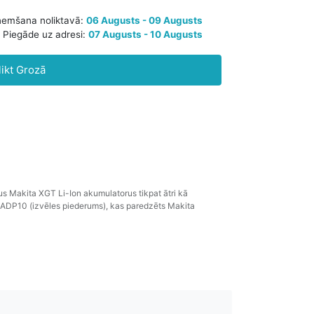
aredzamā saņemšana noliktavā:
06 Augusts - 09 Augusts
likt Grozā
Piegāde uz adresi:
07 Augusts - 10 Augusts
us Makita XGT Li-Ion akumulatorus tikpat ātri kā
 ADP10 (izvēles piederums), kas paredzēts Makita