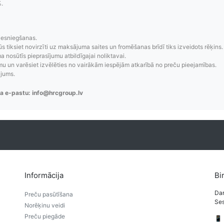
%.
zsekošana
Saprotamas piegād
iesniegšanas.
aziņojumi, piegādes
Visi pieejamie piegādes veidi un t
ūs tiksiet novirzīti uz maksājuma saites un fromēšanas brīdī tiks izveidots rēķins.
 nosūtīs pieprasījumu atbildīgajai noliktavai.
re-order u.c.
bez lietotāja konta iz
 un varēsiet izvēlēties no vairākām iespējām atkarībā no preču pieejamības.
ājums.
a e-pastu: info@hrcgroup.lv
Informācija
Bi
Dar
Preču pasūtīšana
Ses
Norēķinu veidi
Preču piegāde
📱