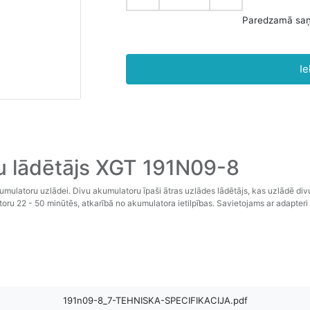
P
Ie
 lādētājs XGT 191N09-8
mulatoru uzlādei. Divu akumulatoru īpaši ātras uzlādes lādētājs, kas uzlādē div
u 22 - 50 minūtēs, atkarībā no akumulatora ietilpības. Savietojams ar adapteri
191n09-8_7-TEHNISKA-SPECIFIKACIJA.pdf