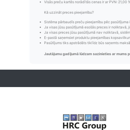
Visās preču kartēs norādītās cenas ir ar PVN: 21,00 
Kā uzzināt preces pieejamību?
Pasūtījumu i
Sistēma pārbaudīs preču pieejamību pēc pasūtījuma 
Pasūtījumu statusa maiņas p
Ja visas jūsu pasūtījumā esošās preces ir noliktavā, j
Ja visas preces jūsu pasūtījumā nav noliktavā, sistēma
izsekošana, pasūtījumu 
E-pastā saņemsiet produktu pieejamības kopsavilkumu
Pasūtījums tiks apstrādāts tiklīdz būs saņemts maks
Jautājumu gadījumā lūdzam sazinieties ar mums p