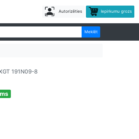
Autorizēties
Iepirkumu grozs
Meklēt
 XGT 191N09-8
ams