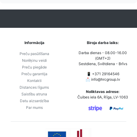
Informācija
Biroja darba laiks:
Darba dienas - 08.00-16.00
Preču pasūtīšana
(GMT+2)
Norēķinu veidi
Sestdiena, Svētdiena - Brīvs
Preču piegāde
Preču garantija
📱 +371 29164546
📩
info@hrcgroup.lv
Kontakti
Distances līgums
Noliktavas adrese:
Saistību atruna
Čuibes iela 6A, Rīga, LV-1063
Datu aizsardzība
Par mums