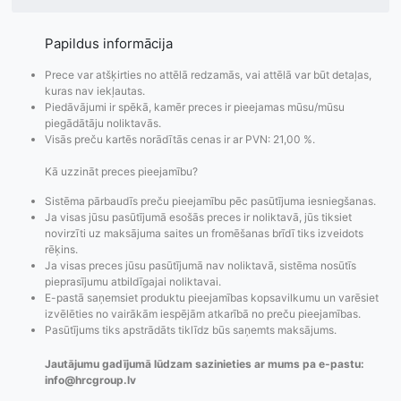
Papildus informācija
Prece var atšķirties no attēlā redzamās, vai attēlā var būt detaļas,
kuras nav iekļautas.
Piedāvājumi ir spēkā, kamēr preces ir pieejamas mūsu/mūsu
piegādātāju noliktavās.
Visās preču kartēs norādītās cenas ir ar PVN: 21,00 %.
Kā uzzināt preces pieejamību?
Sistēma pārbaudīs preču pieejamību pēc pasūtījuma iesniegšanas.
Ja visas jūsu pasūtījumā esošās preces ir noliktavā, jūs tiksiet
novirzīti uz maksājuma saites un fromēšanas brīdī tiks izveidots
rēķins.
Pasūtījumu statusa
Visi pieejamie
Apmaksa
Ja visas preces jūsu pasūtījumā nav noliktavā, sistēma nosūtīs
maiņas
piegādes veidi un
Strip
pieprasījumu atbildīgajai noliktavai.
paziņojumi,
to izmaksas bez
maks
E-pastā saņemsiet produktu pieejamības kopsavilkumu un varēsiet
izvēlēties no vairākām iespējām atkarībā no preču pieejamības.
Izsekošana,
lietotāja konta
PayPal 
Pasūtījums tiks apstrādāts tiklīdz būs saņemts maksājums.
Pasūtījumu re-
izveides.
parska
order u.c.
Jautājumu gadījumā lūdzam sazinieties ar mums pa e-pastu:
info@hrcgroup.lv