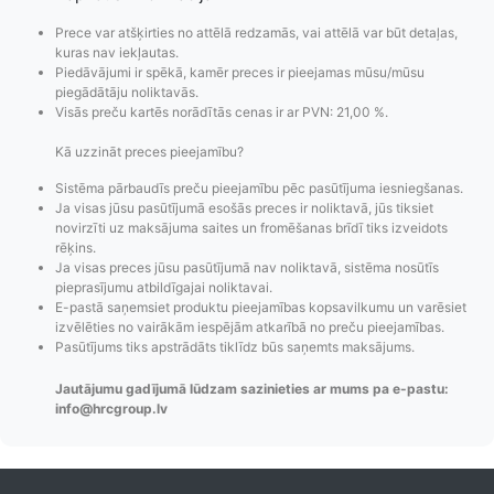
Prece var atšķirties no attēlā redzamās, vai attēlā var būt detaļas,
kuras nav iekļautas.
Piedāvājumi ir spēkā, kamēr preces ir pieejamas mūsu/mūsu
piegādātāju noliktavās.
Visās preču kartēs norādītās cenas ir ar PVN: 21,00 %.
Kā uzzināt preces pieejamību?
Sistēma pārbaudīs preču pieejamību pēc pasūtījuma iesniegšanas.
Ja visas jūsu pasūtījumā esošās preces ir noliktavā, jūs tiksiet
novirzīti uz maksājuma saites un fromēšanas brīdī tiks izveidots
Pasūtījumu statusa
Visi pieejamie
Apmaksa
rēķins.
maiņas
piegādes veidi un
Strip
Ja visas preces jūsu pasūtījumā nav noliktavā, sistēma nosūtīs
pieprasījumu atbildīgajai noliktavai.
paziņojumi,
to izmaksas bez
maks
E-pastā saņemsiet produktu pieejamības kopsavilkumu un varēsiet
Izsekošana,
lietotāja konta
PayPal 
izvēlēties no vairākām iespējām atkarībā no preču pieejamības.
Pasūtījumu re-
izveides.
parska
Pasūtījums tiks apstrādāts tiklīdz būs saņemts maksājums.
order u.c.
Jautājumu gadījumā lūdzam sazinieties ar mums pa e-pastu:
info@hrcgroup.lv