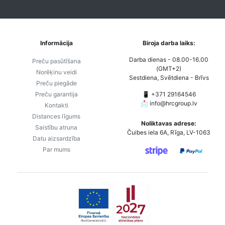
Informācija
Biroja darba laiks:
Darba dienas - 08.00-16.00
Preču pasūtīšana
(GMT+2)
Norēķinu veidi
Sestdiena, Svētdiena - Brīvs
Preču piegāde
Preču garantija
📱 +371 29164546
📩
info@hrcgroup.lv
Kontakti
Distances līgums
Noliktavas adrese:
Saistību atruna
Čuibes iela 6A, Rīga, LV-1063
Datu aizsardzība
Par mums