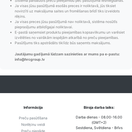
Sistēma pārbaudīs preču pieejamību pēc pasūtījuma iesniegšanas.
Pasūtījumu statusa
Visi pieejamie
Apmaksa
Ja visas jūsu pasūtījumā esošās preces ir noliktavā, jūs tiksiet
maiņas
piegādes veidi un
Strip
novirzīti uz maksājuma saites un fromēšanas brīdī tiks izveidots
paziņojumi,
to izmaksas bez
maks
rēķins.
Izsekošana,
lietotāja konta
PayPal 
Ja visas preces jūsu pasūtījumā nav noliktavā, sistēma nosūtīs
pieprasījumu atbildīgajai noliktavai.
Pasūtījumu re-
izveides.
parska
E-pastā saņemsiet produktu pieejamības kopsavilkumu un varēsiet
order u.c.
izvēlēties no vairākām iespējām atkarībā no preču pieejamības.
Pasūtījums tiks apstrādāts tiklīdz būs saņemts maksājums.
Jautājumu gadījumā lūdzam sazinieties ar mums pa e-pastu:
info@hrcgroup.lv
Informācija
Biroja darba laiks:
Darba dienas - 08.00-16.00
Preču pasūtīšana
(GMT+2)
Norēķinu veidi
Sestdiena, Svētdiena - Brīvs
Preču piegāde