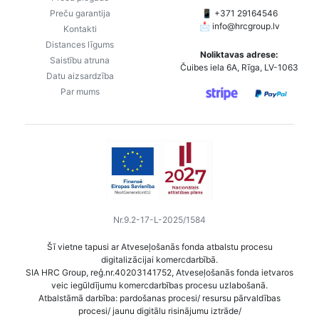
Preču garantija
📱 +371 29164546
📩
info@hrcgroup.lv
Kontakti
Distances līgums
Noliktavas adrese:
Saistību atruna
Čuibes iela 6A, Rīga, LV-1063
Datu aizsardzība
Par mums
Nr.9.2-17-L-2025/1584
Šī vietne tapusi ar Atveseļošanās fonda atbalstu procesu
digitalizācijai komercdarbībā.
SIA HRC Group, reģ.nr.40203141752, Atveseļošanās fonda ietvaros
veic iegūldījumu komercdarbības procesu uzlabošanā.
Atbalstāmā darbība: pardošanas procesi/ resursu pārvaldības
procesi/ jaunu digitālu risinājumu iztrāde/