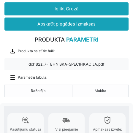
Ielikt Grozā
Apskatīt piegādes izmaksas
PRODUKTA
PARAMETRI
Produkta saistītie faili:
dcl182z_7-TEHNISKA-SPECIFIKACIJA.pdf
Parametru tabula:
Ražotājs:
Makita