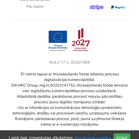
Par mums
Nr.9.2-17-L-2025/1584
Šī vietne tapusi ar Atveseļošanās fonda atbalstu procesu
digitalizācijai komercdarbībā.
SIA HRC Group, reģ.nr.40203141752, Atveseļošanās fonda ietvaros
veic iegūldījumu komercdarbības procesu uzlabošanā.
Atbalstāmā darbība: pardošanas procesi/ resursu pārvaldības
procesi/ jaunu digitālu risinājumu iztrāde/
citu ar infomācijas un komunikācijas tehnoloģiju produktiem,
tehnoloģijām, drošību vai procesiem saistītu uzlabojumu veikšana.
Risinājums: pārdošanas procesi, proti, jauna uzņēmuma tīmekļa
vietne ar e-komercijas risinājumu.
Copyright © HRCGROUP.LV, 2018-2026. All rights reserved.
Lapā tiek izmantotas sīkdatnes:
Privātuma politika
Atļaut