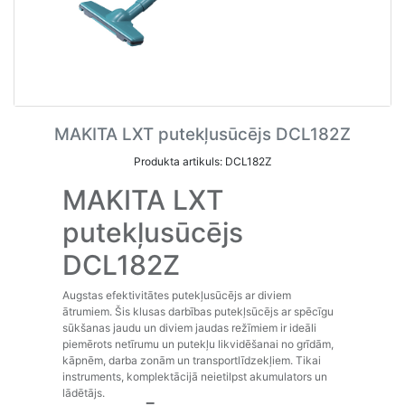
MAKITA LXT putekļusūcējs DCL182Z
Produkta artikuls: DCL182Z
MAKITA LXT
putekļusūcējs
DCL182Z
Augstas efektivitātes putekļusūcējs ar diviem
ātrumiem. Šis klusas darbības putekļsūcējs ar spēcīgu
sūkšanas jaudu un diviem jaudas režīmiem ir ideāli
piemērots netīrumu un putekļu likvidēšanai no grīdām,
kāpnēm, darba zonām un transportlīdzekļiem. Tikai
instruments, komplektācijā neietilpst akumulators un
lādētājs.