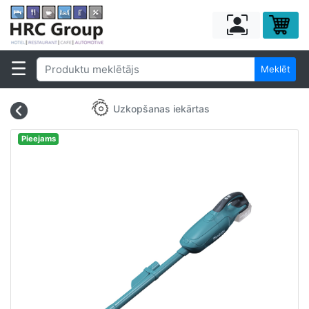
Meklēt
Uzkopšanas iekārtas
Pieejams