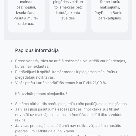
Papildus informācija
Prece var atšķirties no attēlā redzamās, vai attēlā var būt detaļas,
kuras nav iekļautas.
Piedāvājumi ir spēkā, kamēr preces ir pieejamas mūsu/mūsu
piegādātāju noliktavās.
Visās preču kartēs norādītās cenas ir ar PVN: 21,00 %.
Kā uzzināt preces pieejamību?
Sistēma pārbaudīs preču pieejamību pēc pasūtījuma iesniegšanas.
Ja visas jūsu pasūtījumā esošās preces ir noliktavā, jūs tiksiet
novirzīti uz maksājuma saites un fromēšanas brīdī tiks izveidots
rēķins.
Ja visas preces jūsu pasūtījumā nav noliktavā, sistēma nosūtīs
Pasūtījumu statusa
Visi pieejamie
Apmaksa
pieprasījumu atbildīgajai noliktavai.