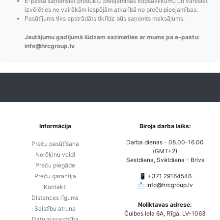
E-pastā saņemsiet produktu pieejamības kopsavilkumu un varēsiet
maiņas
piegādes veidi un
Strip
izvēlēties no vairākām iespējām atkarībā no preču pieejamības.
paziņojumi,
to izmaksas bez
maks
Pasūtījums tiks apstrādāts tiklīdz būs saņemts maksājums.
Izsekošana,
lietotāja konta
PayPal 
Pasūtījumu re-
izveides.
parska
Jautājumu gadījumā lūdzam sazinieties ar mums pa e-pastu:
info@hrcgroup.lv
order u.c.
Informācija
Biroja darba laiks:
Darba dienas - 08.00-16.00
Preču pasūtīšana
(GMT+2)
Norēķinu veidi
Sestdiena, Svētdiena - Brīvs
Preču piegāde
Preču garantija
📱 +371 29164546
📩
info@hrcgroup.lv
Kontakti
Distances līgums
Noliktavas adrese:
Saistību atruna
Čuibes iela 6A, Rīga, LV-1063
Datu aizsardzība