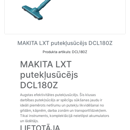
MAKITA LXT putekļusūcējs DCL180Z
Produkta artikuls: DCL180Z
MAKITA LXT
putekļusūcējs
DCL180Z
Augstas efektivitātes putekļusūcējs. Šis klusas
darbības putekļsūcējs ar spēcīgu sūkšanas jaudu ir
ideāli piemērots netīrumu un putekļu likvidēšanai no
grīdām, kāpnēm, darba zonām un transportlīdzekļiem.
Tikai instruments, komplektācijā neietilpst akumulators
un lādētājs.
LIETOTĀJA