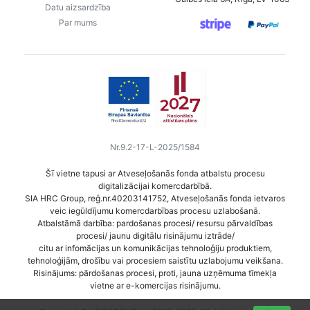
Datu aizsardzība
Par mums
Nr.9.2-17-L-2025/1584
Šī vietne tapusi ar Atveseļošanās fonda atbalstu procesu
digitalizācijai komercdarbībā.
SIA HRC Group, reģ.nr.40203141752, Atveseļošanās fonda ietvaros
veic iegūldījumu komercdarbības procesu uzlabošanā.
Atbalstāmā darbība: pardošanas procesi/ resursu pārvaldības
procesi/ jaunu digitālu risinājumu iztrāde/
citu ar infomācijas un komunikācijas tehnoloģiju produktiem,
tehnoloģijām, drošību vai procesiem saistītu uzlabojumu veikšana.
Risinājums: pārdošanas procesi, proti, jauna uzņēmuma tīmekļa
vietne ar e-komercijas risinājumu.