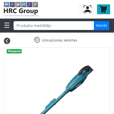
Meklēt
Uzkopšanas iekārtas
Pieejams