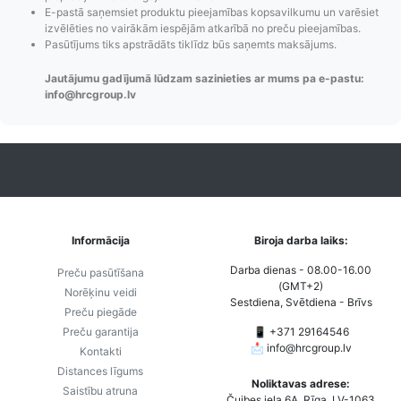
E-pastā saņemsiet produktu pieejamības kopsavilkumu un varēsiet
maiņas
piegādes veidi un
Strip
izvēlēties no vairākām iespējām atkarībā no preču pieejamības.
paziņojumi,
to izmaksas bez
maks
Pasūtījums tiks apstrādāts tiklīdz būs saņemts maksājums.
Izsekošana,
lietotāja konta
PayPal 
Jautājumu gadījumā lūdzam sazinieties ar mums pa e-pastu:
Pasūtījumu re-
izveides.
parska
info@hrcgroup.lv
order u.c.
Informācija
Biroja darba laiks:
Darba dienas - 08.00-16.00
Preču pasūtīšana
(GMT+2)
Norēķinu veidi
Sestdiena, Svētdiena - Brīvs
Preču piegāde
Preču garantija
📱 +371 29164546
📩
info@hrcgroup.lv
Kontakti
Distances līgums
Noliktavas adrese:
Saistību atruna
Čuibes iela 6A, Rīga, LV-1063