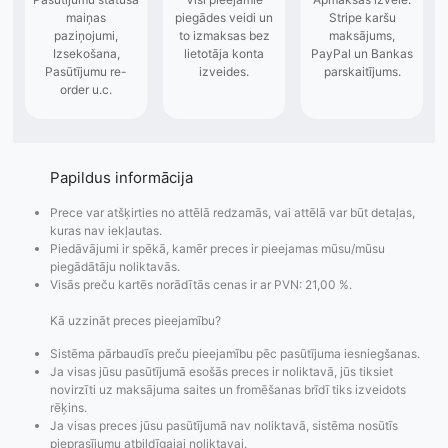
Papildus informācija
Prece var atšķirties no attēlā redzamās, vai attēlā var būt detaļas,
kuras nav iekļautas.
Piedāvājumi ir spēkā, kamēr preces ir pieejamas mūsu/mūsu
piegādātāju noliktavās.
Visās preču kartēs norādītās cenas ir ar PVN: 21,00 %.
Kā uzzināt preces pieejamību?
Sistēma pārbaudīs preču pieejamību pēc pasūtījuma iesniegšanas.
Ja visas jūsu pasūtījumā esošās preces ir noliktavā, jūs tiksiet
novirzīti uz maksājuma saites un fromēšanas brīdī tiks izveidots
rēķins.
Ja visas preces jūsu pasūtījumā nav noliktavā, sistēma nosūtīs
pieprasījumu atbildīgajai noliktavai.
Pasūtījumu statusa
Visi pieejamie
Apmaksa