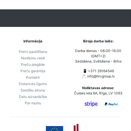
Informācija
Biroja darba laiks:
Darba dienas - 08.00-16.00
Preču pasūtīšana
(GMT+2)
Norēķinu veidi
Sestdiena, Svētdiena - Brīvs
Preču piegāde
Preču garantija
📱 +371 29164546
📩
info@hrcgroup.lv
Kontakti
Distances līgums
Noliktavas adrese:
Saistību atruna
Čuibes iela 6A, Rīga, LV-1063
Datu aizsardzība
Par mums