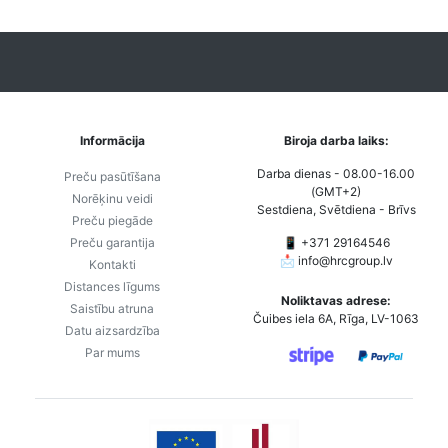
Informācija
Biroja darba laiks:
Darba dienas - 08.00-16.00
Preču pasūtīšana
(GMT+2)
Norēķinu veidi
Sestdiena, Svētdiena - Brīvs
Preču piegāde
Preču garantija
📱 +371 29164546
📩
info@hrcgroup.lv
Kontakti
Distances līgums
Noliktavas adrese:
Saistību atruna
Čuibes iela 6A, Rīga, LV-1063
Datu aizsardzība
Par mums