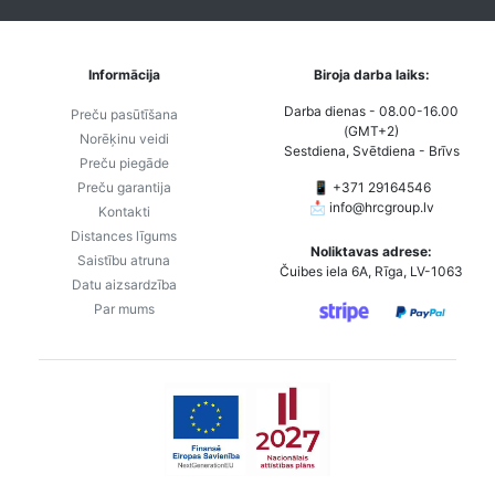
Informācija
Biroja darba laiks:
Darba dienas - 08.00-16.00
Preču pasūtīšana
(GMT+2)
Norēķinu veidi
Sestdiena, Svētdiena - Brīvs
Preču piegāde
Preču garantija
📱 +371 29164546
📩
info@hrcgroup.lv
Kontakti
Distances līgums
Noliktavas adrese:
Saistību atruna
Čuibes iela 6A, Rīga, LV-1063
Datu aizsardzība
Par mums