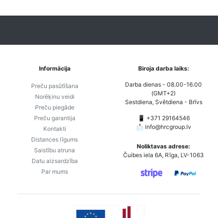
Informācija
Biroja darba laiks:
Darba dienas - 08.00-16.00
Preču pasūtīšana
(GMT+2)
Norēķinu veidi
Sestdiena, Svētdiena - Brīvs
Preču piegāde
Preču garantija
📱 +371 29164546
📩
info@hrcgroup.lv
Kontakti
Distances līgums
Noliktavas adrese:
Saistību atruna
Čuibes iela 6A, Rīga, LV-1063
Datu aizsardzība
Par mums