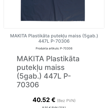
MAKITA Plastikāta putekļu maiss (5gab.)
447L P-70306
Produkta artikuls: P-70306
MAKITA Plastikāta
putekļu maiss
(5gab.) 447L P-
70306
40.52 €
(Bez PVN)
8.50 € PVN (21%)