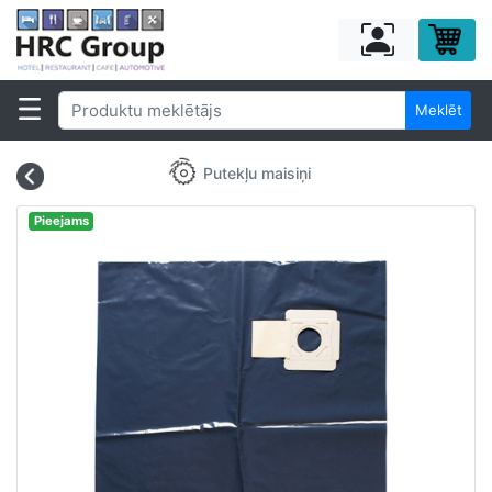
Meklēt
Putekļu maisiņi
Pieejams