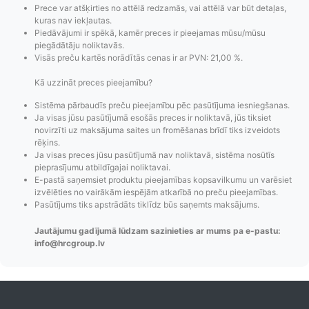
Prece var atšķirties no attēlā redzamās, vai attēlā var būt detaļas,
kuras nav iekļautas.
Piedāvājumi ir spēkā, kamēr preces ir pieejamas mūsu/mūsu
piegādātāju noliktavās.
Visās preču kartēs norādītās cenas ir ar PVN: 21,00 %.
Kā uzzināt preces pieejamību?
Sistēma pārbaudīs preču pieejamību pēc pasūtījuma iesniegšanas.
Ja visas jūsu pasūtījumā esošās preces ir noliktavā, jūs tiksiet
novirzīti uz maksājuma saites un fromēšanas brīdī tiks izveidots
Pasūtījumu statusa
Visi pieejamie
Apmaksa
rēķins.
maiņas
piegādes veidi un
Strip
Ja visas preces jūsu pasūtījumā nav noliktavā, sistēma nosūtīs
paziņojumi,
to izmaksas bez
maks
pieprasījumu atbildīgajai noliktavai.
E-pastā saņemsiet produktu pieejamības kopsavilkumu un varēsiet
Izsekošana,
lietotāja konta
PayPal 
izvēlēties no vairākām iespējām atkarībā no preču pieejamības.
Pasūtījumu re-
izveides.
parska
Pasūtījums tiks apstrādāts tiklīdz būs saņemts maksājums.
order u.c.
Jautājumu gadījumā lūdzam sazinieties ar mums pa e-pastu:
info@hrcgroup.lv