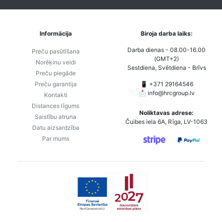
Informācija
Biroja darba laiks:
Darba dienas - 08.00-16.00
Preču pasūtīšana
(GMT+2)
Norēķinu veidi
Sestdiena, Svētdiena - Brīvs
Preču piegāde
Preču garantija
📱 +371 29164546
📩
info@hrcgroup.lv
Kontakti
Distances līgums
Noliktavas adrese:
Saistību atruna
Čuibes iela 6A, Rīga, LV-1063
Datu aizsardzība
Par mums