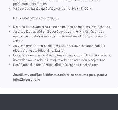
piegādātāju noliktavās.
Visās preču kartēs norādītās cenas ir ar PVN: 21,00 %.
Kā uzzināt preces pieejamību?
Sistēma pārbaudīs preču pieejamību pēc pasūtījuma iesniegšanas.
Ja visas jūsu pasūtījumā esošās preces ir noliktavā, jūs tiksiet
Pasūtījumu statusa
Visi pieejamie
Apmaksa
novirzīti uz maksājuma saites un fromēšanas brīdī tiks izveidots
maiņas
piegādes veidi un
Strip
rēķins.
Ja visas preces jūsu pasūtījumā nav noliktavā, sistēma nosūtīs
paziņojumi,
to izmaksas bez
maks
pieprasījumu atbildīgajai noliktavai.
Izsekošana,
lietotāja konta
PayPal 
E-pastā saņemsiet produktu pieejamības kopsavilkumu un varēsiet
Pasūtījumu re-
izveides.
parska
izvēlēties no vairākām iespējām atkarībā no preču pieejamības.
order u.c.
Pasūtījums tiks apstrādāts tiklīdz būs saņemts maksājums.
Jautājumu gadījumā lūdzam sazinieties ar mums pa e-pastu:
info@hrcgroup.lv