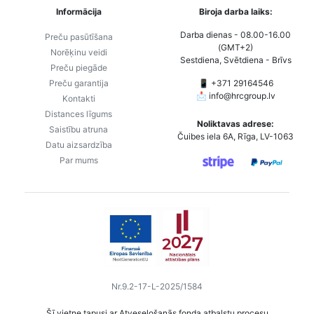
Informācija
Biroja darba laiks:
Darba dienas - 08.00-16.00
Preču pasūtīšana
(GMT+2)
Norēķinu veidi
Sestdiena, Svētdiena - Brīvs
Preču piegāde
Preču garantija
📱 +371 29164546
📩
info@hrcgroup.lv
Kontakti
Distances līgums
Noliktavas adrese:
Saistību atruna
Čuibes iela 6A, Rīga, LV-1063
Datu aizsardzība
Par mums
Nr.9.2-17-L-2025/1584
Šī vietne tapusi ar Atveseļošanās fonda atbalstu procesu