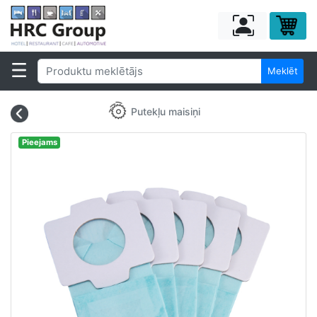
Meklēt
Putekļu maisiņi
Pieejams