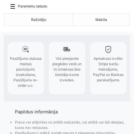
Parametru tabula:
Ražotājs:
Makita
Papildus informācija
Prece var atšķirties no attēlā redzamās, vai attēlā var būt detaļas,
kuras nav iekļautas.
Piedāvājumi ir spēkā, kamēr preces ir pieejamas mūsu/mūsu