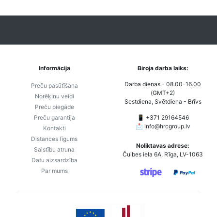
Informācija
Biroja darba laiks:
Darba dienas - 08.00-16.00
Preču pasūtīšana
(GMT+2)
Norēķinu veidi
Sestdiena, Svētdiena - Brīvs
Preču piegāde
Preču garantija
📱 +371 29164546
📩
info@hrcgroup.lv
Kontakti
Distances līgums
Noliktavas adrese:
Saistību atruna
Čuibes iela 6A, Rīga, LV-1063
Datu aizsardzība
Par mums