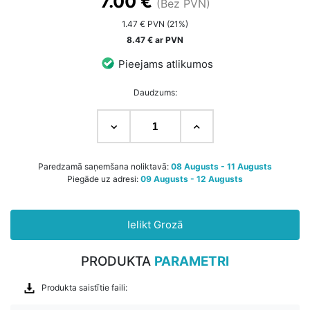
7.00 €
(Bez PVN)
1.47 € PVN (21%)
8.47 € ar PVN
Pieejams atlikumos
Daudzums:
Paredzamā saņemšana noliktavā:
08 Augusts - 11 Augusts
Piegāde uz adresi:
09 Augusts - 12 Augusts
Ielikt Grozā
PRODUKTA
PARAMETRI
Produkta saistītie faili: