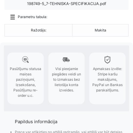
198749-5_7-TEHNISKA-SPECIFIKACIJA.pdf
Parametru tabula:
Ražotājs:
Makita
Papildus informācija
Prece var atšķirties no attēlā redzamās, vai attēlā var būt detaļas,