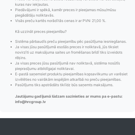
kuras nav iekļautas.
Piedāvājumi ir spēkā, kamēr preces ir pieejamas mūsu/mūsu
piegādātāju noliktavās.
Visās preču kartēs norādītās cenas ir ar PVN: 21,00 %.
Kā uzzināt preces pieejamību?
Sistēma pārbaudīs preču pieejamību pēc pasūtījuma iesniegšanas.
Ja visas jūsu pasūtījumā esošās preces ir noliktavā, jūs tiksiet
novirzīti uz maksājuma saites un fromēšanas brīdī tiks izveidots
Pasūtījumu statusa
Visi pieejamie
Apmaksa
rēķins.
maiņas
piegādes veidi un
Strip
Ja visas preces jūsu pasūtījumā nav noliktavā, sistēma nosūtīs
paziņojumi,
to izmaksas bez
maks
pieprasījumu atbildīgajai noliktavai.
Izsekošana,
lietotāja konta
PayPal 
E-pastā saņemsiet produktu pieejamības kopsavilkumu un varēsiet
izvēlēties no vairākām iespējām atkarībā no preču pieejamības.
Pasūtījumu re-
izveides.
parska
Pasūtījums tiks apstrādāts tiklīdz būs saņemts maksājums.
order u.c.
Jautājumu gadījumā lūdzam sazinieties ar mums pa e-pastu:
info@hrcgroup.lv