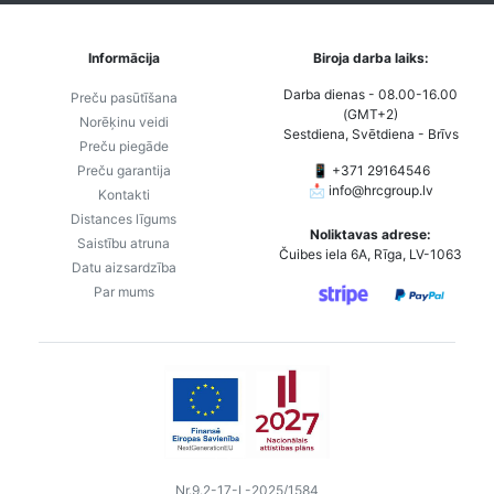
Informācija
Biroja darba laiks:
Darba dienas - 08.00-16.00
Preču pasūtīšana
(GMT+2)
Norēķinu veidi
Sestdiena, Svētdiena - Brīvs
Preču piegāde
Preču garantija
📱 +371 29164546
📩
info@hrcgroup.lv
Kontakti
Distances līgums
Noliktavas adrese:
Saistību atruna
Čuibes iela 6A, Rīga, LV-1063
Datu aizsardzība
Par mums
Nr.9.2-17-L-2025/1584