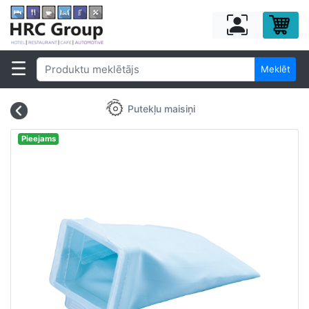
Meklēt
Putekļu maisiņi
Pieejams