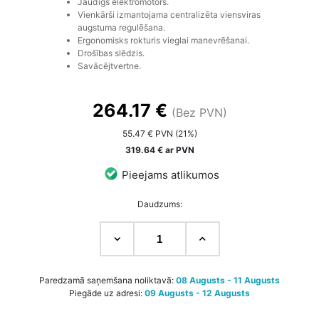
Jaudīgs elektromotors.
Vienkārši izmantojama centralizēta viensviras
augstuma regulēšana.
Ergonomisks rokturis vieglai manevrēšanai.
Drošības slēdzis.
Savācējtvertne.
264.17 €
(Bez PVN)
55.47 € PVN (21%)
319.64 € ar PVN
Pieejams atlikumos
Daudzums:
Paredzamā saņemšana noliktavā:
08 Augusts - 11 Augusts
Piegāde uz adresi:
09 Augusts - 12 Augusts