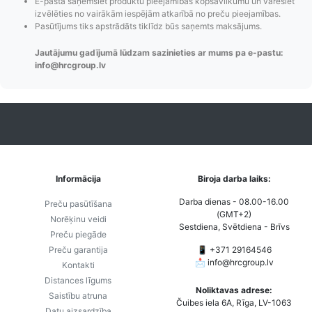
E-pastā saņemsiet produktu pieejamības kopsavilkumu un varēsiet
maiņas
piegādes veidi un
Strip
izvēlēties no vairākām iespējām atkarībā no preču pieejamības.
paziņojumi,
to izmaksas bez
maks
Pasūtījums tiks apstrādāts tiklīdz būs saņemts maksājums.
Izsekošana,
lietotāja konta
PayPal 
Pasūtījumu re-
izveides.
parska
Jautājumu gadījumā lūdzam sazinieties ar mums pa e-pastu:
info@hrcgroup.lv
order u.c.
Informācija
Biroja darba laiks:
Darba dienas - 08.00-16.00
Preču pasūtīšana
(GMT+2)
Norēķinu veidi
Sestdiena, Svētdiena - Brīvs
Preču piegāde
Preču garantija
📱 +371 29164546
📩
info@hrcgroup.lv
Kontakti
Distances līgums
Noliktavas adrese:
Saistību atruna
Čuibes iela 6A, Rīga, LV-1063
Datu aizsardzība