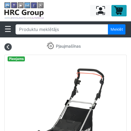
Meklēt
Pļaujmašīnas
Pieejams