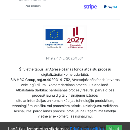
Par mums
Nr.9.2-17-L-2025/1584
Šī vietne tapusi ar Atveseļošanās fonda atbalstu procesu
digitalizācijai komercdarbībā.
SIA HRC Group, reģ.nr.40203141752, Atveseļošanās fonda ietvaros
veic iegūldījumu komercdarbības procesu uzlabošanā.
Atbalstāmā darbība: pardošanas procesi/ resursu pārvaldības
procesi/ jaunu digitālu risinājumu iztrāde/
citu ar infomācijas un komunikācijas tehnoloģiju produktiem,
tehnoloģijām, drošību vai procesiem saistītu uzlabojumu veikšana.
Risinājums: pārdošanas procesi, proti, jauna uzņēmuma tīmekļa
vietne ar e-komercijas risinājumu.
Copyright © HRCGROUP.LV, 2018-2026. All rights reserved.
Lapā tiek izmantotas sīkdatnes:
Privātuma politika
Atļaut