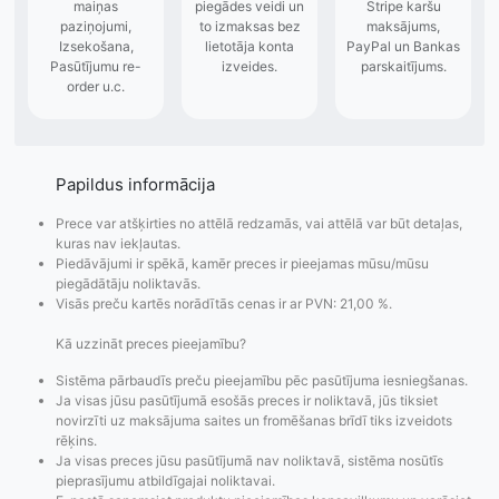
Papildus informācija
Prece var atšķirties no attēlā redzamās, vai attēlā var būt detaļas,
kuras nav iekļautas.
Piedāvājumi ir spēkā, kamēr preces ir pieejamas mūsu/mūsu
piegādātāju noliktavās.
Visās preču kartēs norādītās cenas ir ar PVN: 21,00 %.
Kā uzzināt preces pieejamību?
Sistēma pārbaudīs preču pieejamību pēc pasūtījuma iesniegšanas.
Ja visas jūsu pasūtījumā esošās preces ir noliktavā, jūs tiksiet
novirzīti uz maksājuma saites un fromēšanas brīdī tiks izveidots
rēķins.
Ja visas preces jūsu pasūtījumā nav noliktavā, sistēma nosūtīs
Pasūtījumu statusa
Visi pieejamie
Apmaksa
pieprasījumu atbildīgajai noliktavai.