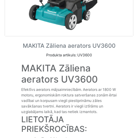
MAKITA Zāliena aerators UV3600
Produkta artikuls: UV3600
MAKITA Zāliena
aerators UV3600
Efektīvs aerators mājsaimniecībām. Aerators ar 1800 W
motoru, ergonomiskām roktura satveršanas zonām ērtai
vadībai un korpusam viegli piestiprināmu zāles
savākšanas tvertni. Aerators ir viegli iztīrāms un
uzglabājams laikā, kad tas netiek izmantots.
LIETOTĀJA
PRIEKŠROCĪBAS: