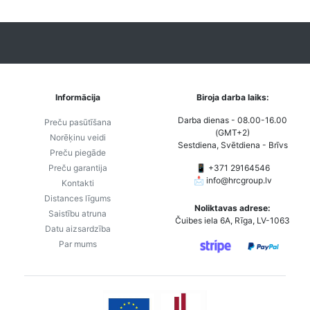
Informācija
Biroja darba laiks:
Darba dienas - 08.00-16.00
Preču pasūtīšana
(GMT+2)
Norēķinu veidi
Sestdiena, Svētdiena - Brīvs
Preču piegāde
Preču garantija
📱 +371 29164546
📩
info@hrcgroup.lv
Kontakti
Distances līgums
Noliktavas adrese:
Saistību atruna
Čuibes iela 6A, Rīga, LV-1063
Datu aizsardzība
Par mums