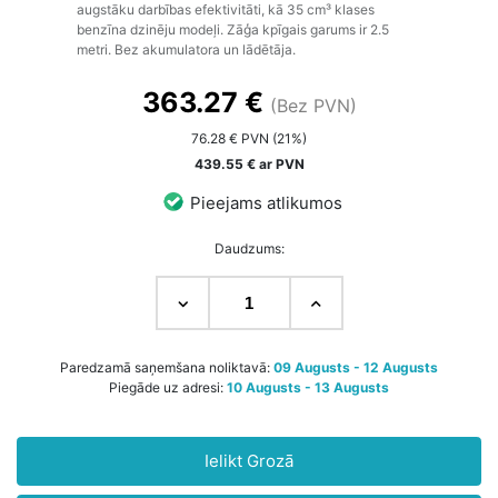
augstāku darbības efektivitāti, kā 35 cm³ klases
benzīna dzinēju modeļi. Zāģa kpīgais garums ir 2.5
metri. Bez akumulatora un lādētāja.
363.27 €
(Bez PVN)
76.28 € PVN (21%)
439.55 € ar PVN
Pieejams atlikumos
Daudzums:
Paredzamā saņemšana noliktavā:
09 Augusts - 12 Augusts
Piegāde uz adresi:
10 Augusts - 13 Augusts
Ielikt Grozā