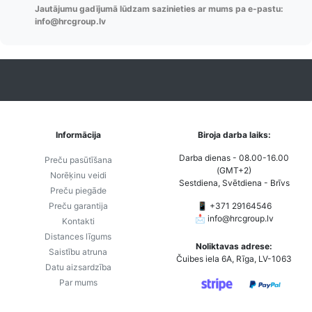
Jautājumu gadījumā lūdzam sazinieties ar mums pa e-pastu:
order u.c.
info@hrcgroup.lv
Informācija
Biroja darba laiks:
Darba dienas - 08.00-16.00
Preču pasūtīšana
(GMT+2)
Norēķinu veidi
Sestdiena, Svētdiena - Brīvs
Preču piegāde
Preču garantija
📱 +371 29164546
📩
info@hrcgroup.lv
Kontakti
Distances līgums
Noliktavas adrese:
Saistību atruna
Čuibes iela 6A, Rīga, LV-1063
Datu aizsardzība
Par mums