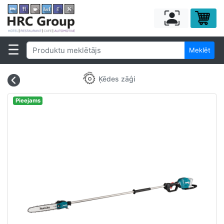
Meklēt
Ķēdes zāģi
Pieejams