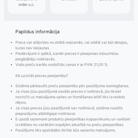
Papildus informācija
Prece var atšķirties no attēlā redzamās, vai attēlā var būt detaļas,
kuras nav iekļautas.
Piedāvājumi ir spēkā, kamēr preces ir pieejamas mūsu/mūsu
piegādātāju noliktavās.
Visās preču kartēs norādītās cenas ir ar PVN: 21,00 %.
Kā uzzināt preces pieejamību?
Sistēma pārbaudīs preču pieejamību pēc pasūtījuma iesniegšanas.
Ja visas jūsu pasūtījumā esošās preces ir noliktavā, jūs tiksiet
novirzīti uz maksājuma saites un fromēšanas brīdī tiks izveidots
rēķins.
Ja visas preces jūsu pasūtījumā nav noliktavā, sistēma nosūtīs
Pasūtījumu statusa
Visi pieejamie
Apmaksa
pieprasījumu atbildīgajai noliktavai.
maiņas
piegādes veidi un
Strip
E-pastā saņemsiet produktu pieejamības kopsavilkumu un varēsiet
paziņojumi,
to izmaksas bez
maks
izvēlēties no vairākām iespējām atkarībā no preču pieejamības.
Izsekošana,
lietotāja konta
PayPal 
Pasūtījums tiks apstrādāts tiklīdz būs saņemts maksājums.
Pasūtījumu re-
izveides.
parska