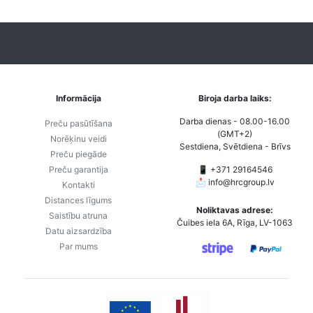
Informācija
Biroja darba laiks:
Darba dienas - 08.00-16.00
Preču pasūtīšana
(GMT+2)
Norēķinu veidi
Sestdiena, Svētdiena - Brīvs
Preču piegāde
Preču garantija
📱 +371 29164546
📩
info@hrcgroup.lv
Kontakti
Distances līgums
Noliktavas adrese:
Saistību atruna
Čuibes iela 6A, Rīga, LV-1063
Datu aizsardzība
Par mums