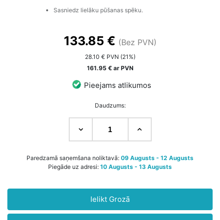
Sasniedz lielāku pūšanas spēku.
133.85 €
(Bez PVN)
28.10 € PVN (21%)
161.95 € ar PVN
Pieejams atlikumos
Daudzums:
Paredzamā saņemšana noliktavā:
09 Augusts - 12 Augusts
Piegāde uz adresi:
10 Augusts - 13 Augusts
Ielikt Grozā