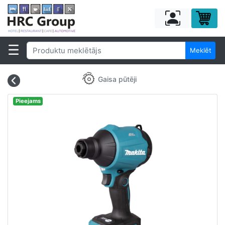
Meklēt
Gaisa pūtēji
Pieejams