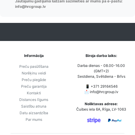
Jautājumu gadījumā lūdzam sazinieties ar mums pa e-pastu:
order u.c.
info@hrcgroup.lv
Informācija
Biroja darba laiks:
Darba dienas - 08.00-16.00
Preču pasūtīšana
(GMT+2)
Norēķinu veidi
Sestdiena, Svētdiena - Brīvs
Preču piegāde
Preču garantija
📱 +371 29164546
📩
info@hrcgroup.lv
Kontakti
Distances līgums
Noliktavas adrese:
Saistību atruna
Čuibes iela 6A, Rīga, LV-1063
Datu aizsardzība
Par mums