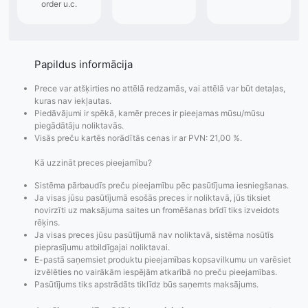
Papildus informācija
Prece var atšķirties no attēlā redzamās, vai attēlā var būt detaļas,
kuras nav iekļautas.
Piedāvājumi ir spēkā, kamēr preces ir pieejamas mūsu/mūsu
piegādātāju noliktavās.
Visās preču kartēs norādītās cenas ir ar PVN: 21,00 %.
Kā uzzināt preces pieejamību?
Sistēma pārbaudīs preču pieejamību pēc pasūtījuma iesniegšanas.
Ja visas jūsu pasūtījumā esošās preces ir noliktavā, jūs tiksiet
novirzīti uz maksājuma saites un fromēšanas brīdī tiks izveidots
rēķins.
Pasūtījumu statusa
Visi pieejamie
Apmaksa
Ja visas preces jūsu pasūtījumā nav noliktavā, sistēma nosūtīs
pieprasījumu atbildīgajai noliktavai.
maiņas
piegādes veidi un
Strip
E-pastā saņemsiet produktu pieejamības kopsavilkumu un varēsiet
paziņojumi,
to izmaksas bez
maks
izvēlēties no vairākām iespējām atkarībā no preču pieejamības.
Izsekošana,
lietotāja konta
PayPal 
Pasūtījums tiks apstrādāts tiklīdz būs saņemts maksājums.
Pasūtījumu re-
izveides.
parska