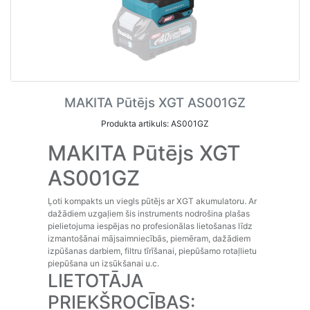
MAKITA Pūtējs XGT AS001GZ
Produkta artikuls: AS001GZ
MAKITA Pūtējs XGT
AS001GZ
Ļoti kompakts un viegls pūtējs ar XGT akumulatoru. Ar
dažādiem uzgaļiem šis instruments nodrošina plašas
pielietojuma iespējas no profesionālas lietošanas līdz
izmantošānai mājsaimniecībās, piemēram, dažādiem
izpūšanas darbiem, filtru tīrīšanai, piepūšamo rotaļlietu
piepūšana un izsūkšanai u.c.
LIETOTĀJA
PRIEKŠROCĪBAS: