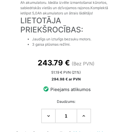
Ah akumulatoru. Ideāla izvēle izmantošanai kūrortos,
sabiedriskās vietās un dzīvojamos rajonos.Komplektā
ietilpst 5,0Ah akumulators un ātrais lādētājs!
LIETOTĀJA
PRIEKŠROCĪBAS:
Jaudīgs un izturīgs bezsuku motors.
3 gaisa plūsmas režīmi.
243.79 €
(Bez PVN)
51.19 € PVN (21%)
294.98 € ar PVN
Pieejams atlikumos
Daudzums: