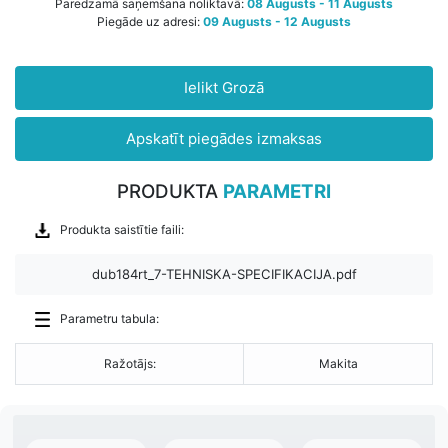
Paredzamā saņemšana noliktavā:
08 Augusts - 11 Augusts
Piegāde uz adresi:
09 Augusts - 12 Augusts
Ielikt Grozā
Apskatīt piegādes izmaksas
PRODUKTA
PARAMETRI
Produkta saistītie faili:
dub184rt_7-TEHNISKA-SPECIFIKACIJA.pdf
Parametru tabula:
Ražotājs:
Makita