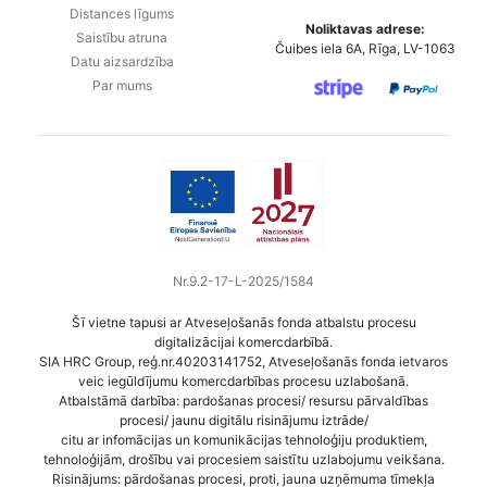
Distances līgums
Noliktavas adrese:
Saistību atruna
Čuibes iela 6A, Rīga, LV-1063
Datu aizsardzība
Par mums
Nr.9.2-17-L-2025/1584
Šī vietne tapusi ar Atveseļošanās fonda atbalstu procesu
digitalizācijai komercdarbībā.
SIA HRC Group, reģ.nr.40203141752, Atveseļošanās fonda ietvaros
veic iegūldījumu komercdarbības procesu uzlabošanā.
Atbalstāmā darbība: pardošanas procesi/ resursu pārvaldības
procesi/ jaunu digitālu risinājumu iztrāde/
citu ar infomācijas un komunikācijas tehnoloģiju produktiem,
tehnoloģijām, drošību vai procesiem saistītu uzlabojumu veikšana.
Risinājums: pārdošanas procesi, proti, jauna uzņēmuma tīmekļa