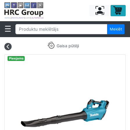
Meklēt
Gaisa pūtēji
Pieejams