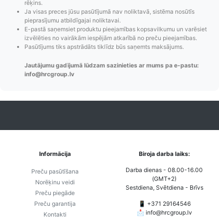
rēķins.
Ja visas preces jūsu pasūtījumā nav noliktavā, sistēma nosūtīs
pieprasījumu atbildīgajai noliktavai.
Pasūtījumu statusa
Visi pieejamie
Apmaksa
E-pastā saņemsiet produktu pieejamības kopsavilkumu un varēsiet
maiņas
piegādes veidi un
Strip
izvēlēties no vairākām iespējām atkarībā no preču pieejamības.
Pasūtījums tiks apstrādāts tiklīdz būs saņemts maksājums.
paziņojumi,
to izmaksas bez
maks
Izsekošana,
lietotāja konta
PayPal 
Jautājumu gadījumā lūdzam sazinieties ar mums pa e-pastu:
Pasūtījumu re-
izveides.
parska
info@hrcgroup.lv
order u.c.
Informācija
Biroja darba laiks:
Darba dienas - 08.00-16.00
Preču pasūtīšana
(GMT+2)
Norēķinu veidi
Sestdiena, Svētdiena - Brīvs
Preču piegāde
Preču garantija
📱 +371 29164546
📩
info@hrcgroup.lv
Kontakti