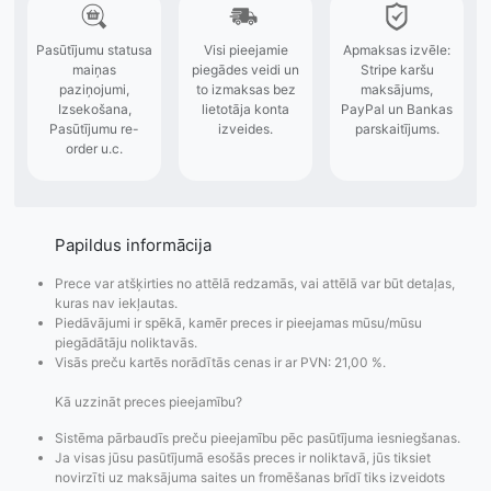
Papildus informācija
Prece var atšķirties no attēlā redzamās, vai attēlā var būt detaļas,
kuras nav iekļautas.
Piedāvājumi ir spēkā, kamēr preces ir pieejamas mūsu/mūsu
piegādātāju noliktavās.
Visās preču kartēs norādītās cenas ir ar PVN: 21,00 %.
Kā uzzināt preces pieejamību?
Sistēma pārbaudīs preču pieejamību pēc pasūtījuma iesniegšanas.
Ja visas jūsu pasūtījumā esošās preces ir noliktavā, jūs tiksiet
novirzīti uz maksājuma saites un fromēšanas brīdī tiks izveidots