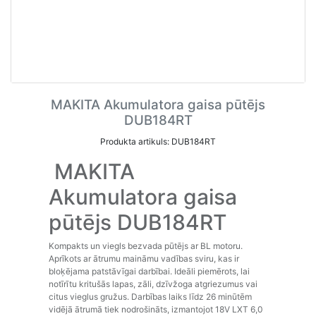
MAKITA Akumulatora gaisa pūtējs
DUB184RT
Produkta artikuls: DUB184RT
MAKITA
Akumulatora gaisa
pūtējs DUB184RT
Kompakts un viegls bezvada pūtējs ar BL motoru.
Aprīkots ar ātrumu maināmu vadības sviru, kas ir
bloķējama patstāvīgai darbībai. Ideāli piemērots, lai
notīrītu kritušās lapas, zāli, dzīvžoga atgriezumus vai
citus vieglus gružus. Darbības laiks līdz 26 minūtēm
vidējā ātrumā tiek nodrošināts, izmantojot 18V LXT 6,0