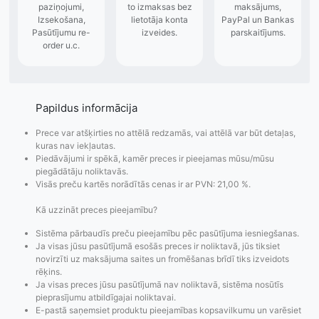
Papildus informācija
Prece var atšķirties no attēlā redzamās, vai attēlā var būt detaļas,
kuras nav iekļautas.
Piedāvājumi ir spēkā, kamēr preces ir pieejamas mūsu/mūsu
piegādātāju noliktavās.
Visās preču kartēs norādītās cenas ir ar PVN: 21,00 %.
Kā uzzināt preces pieejamību?
Sistēma pārbaudīs preču pieejamību pēc pasūtījuma iesniegšanas.
Ja visas jūsu pasūtījumā esošās preces ir noliktavā, jūs tiksiet
novirzīti uz maksājuma saites un fromēšanas brīdī tiks izveidots
rēķins.
Ja visas preces jūsu pasūtījumā nav noliktavā, sistēma nosūtīs
Pasūtījumu statusa
Visi pieejamie
Apmaksa
pieprasījumu atbildīgajai noliktavai.
maiņas
piegādes veidi un
Strip
E-pastā saņemsiet produktu pieejamības kopsavilkumu un varēsiet