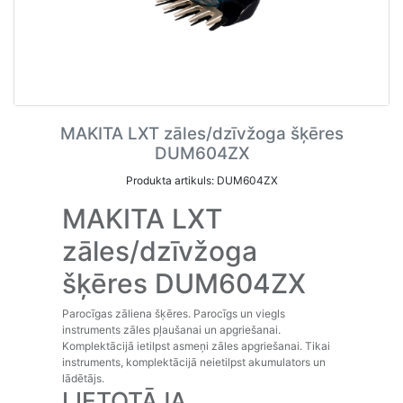
MAKITA LXT zāles/dzīvžoga šķēres
DUM604ZX
Produkta artikuls: DUM604ZX
MAKITA LXT
zāles/dzīvžoga
šķēres DUM604ZX
Parocīgas zāliena šķēres. Parocīgs un viegls
instruments zāles pļaušanai un apgriešanai.
Komplektācijā ietilpst asmeņi zāles apgriešanai. Tikai
instruments, komplektācijā neietilpst akumulators un
lādētājs.
LIETOTĀJA