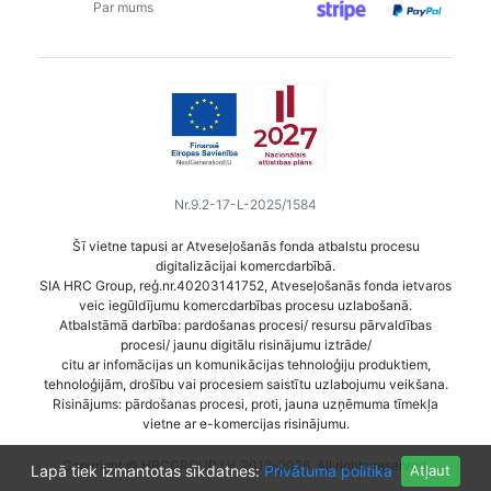
Par mums
Nr.9.2-17-L-2025/1584
Šī vietne tapusi ar Atveseļošanās fonda atbalstu procesu
digitalizācijai komercdarbībā.
SIA HRC Group, reģ.nr.40203141752, Atveseļošanās fonda ietvaros
veic iegūldījumu komercdarbības procesu uzlabošanā.
Atbalstāmā darbība: pardošanas procesi/ resursu pārvaldības
procesi/ jaunu digitālu risinājumu iztrāde/
citu ar infomācijas un komunikācijas tehnoloģiju produktiem,
tehnoloģijām, drošību vai procesiem saistītu uzlabojumu veikšana.
Risinājums: pārdošanas procesi, proti, jauna uzņēmuma tīmekļa
vietne ar e-komercijas risinājumu.
Copyright © HRCGROUP.LV, 2018-2026. All rights reserved.
Lapā tiek izmantotas sīkdatnes:
Privātuma politika
Atļaut