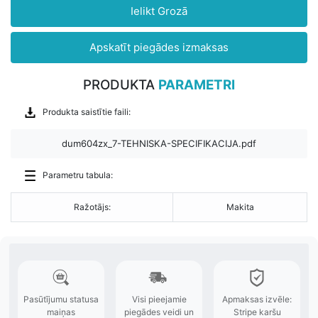
Ielikt Grozā
Apskatīt piegādes izmaksas
PRODUKTA
PARAMETRI
Produkta saistītie faili:
dum604zx_7-TEHNISKA-SPECIFIKACIJA.pdf
Parametru tabula:
Ražotājs:
Makita