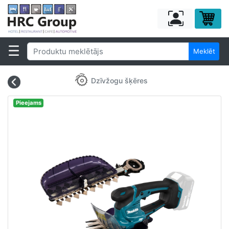
Meklēt
Dzīvžogu šķēres
Pieejams