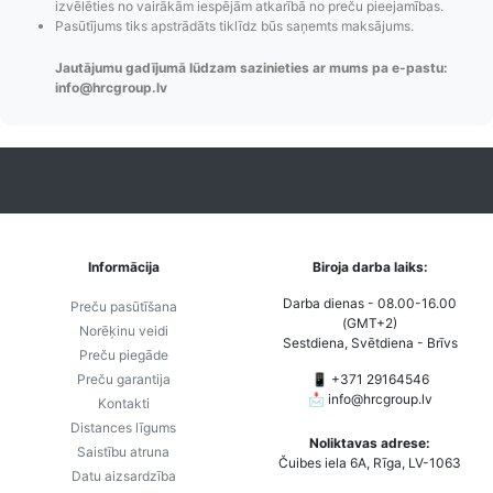
izvēlēties no vairākām iespējām atkarībā no preču pieejamības.
paziņojumi,
to izmaksas bez
maks
Pasūtījums tiks apstrādāts tiklīdz būs saņemts maksājums.
Izsekošana,
lietotāja konta
PayPal 
Pasūtījumu re-
izveides.
parska
Jautājumu gadījumā lūdzam sazinieties ar mums pa e-pastu:
order u.c.
info@hrcgroup.lv
Informācija
Biroja darba laiks:
Darba dienas - 08.00-16.00
Preču pasūtīšana
(GMT+2)
Norēķinu veidi
Sestdiena, Svētdiena - Brīvs
Preču piegāde
Preču garantija
📱 +371 29164546
📩
info@hrcgroup.lv
Kontakti
Distances līgums
Noliktavas adrese:
Saistību atruna
Čuibes iela 6A, Rīga, LV-1063
Datu aizsardzība