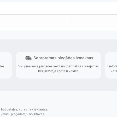
r būt detaļas, kuras nav iekļautas.
u/mūsu piegādātāju noliktavās.