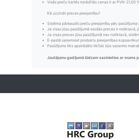
Visās preču kartēs norādītās cenas ir ar PVN: 21,00 
Kā uzzināt preces pieejamību?
Pasūtījumu i
Sistēma pārbaudīs preču pieejamību pēc pasūtījuma 
Pasūtījumu statusa maiņas p
Ja visas jūsu pasūtījumā esošās preces ir noliktavā, j
Ja visas preces jūsu pasūtījumā nav noliktavā, sistēma
izsekošana, pasūtījumu 
E-pastā saņemsiet produktu pieejamības kopsavilkumu
Pasūtījums tiks apstrādāts tiklīdz būs saņemts maks
Jautājumu gadījumā lūdzam sazinieties ar mums p