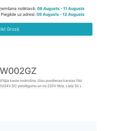
Paredzamā saņemšana noliktavā:
08 Augusts - 11 Augusts
likt Grozā
Piegāde uz adresi:
09 Augusts - 12 Augusts
 CW002GZ
ldītāja kaste nodrošina Jūsu pusdienas karstas līdz
2V/24V DC pieslēgumu un no 220V tīkla. Liela 50 L