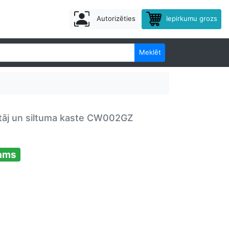
Autorizēties
Iepirkumu grozs
Meklēt
tāj un siltuma kaste CW002GZ
jams