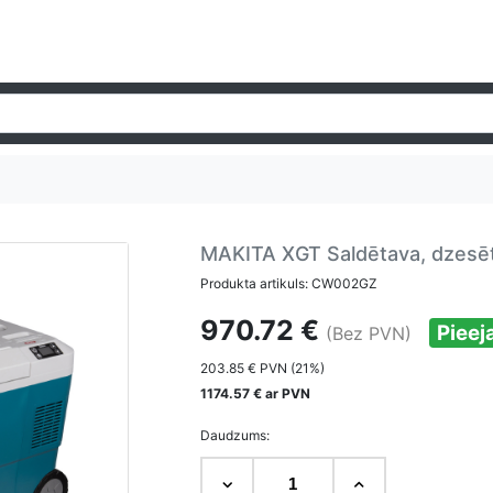
MAKITA XGT Saldētava, dzesē
Produkta artikuls: CW002GZ
970.72 €
Piee
(Bez PVN)
203.85 € PVN (21%)
1174.57 € ar PVN
Daudzums: