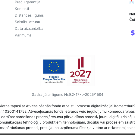
Preču garantija
📩
Kontakti
Nol
Distances līgums
Čui
Saistību atruna
Datu aizsardzība
Par mums
Saskaņā ar līgumu Nr.9.2-17-L-2025/1584
vietne tapusi ar Atveseļošanās fonda atbalstu procesu digitalizācijai komercdarb
nr.40203141752, Atveseļošanās fonda ietvaros veic iegūldījumu komercdarbības
darbība: pardošanas procesi/ resursu pārvaldības procesi/ jaunu digitālu risināj
komunikācijas tehnoloģiju produktiem, tehnoloģijām, drošību vai procesiem saist
ms: pārdošanas procesi, proti, jauna uzņēmuma tīmekļa vietne ar e-komercijas ri