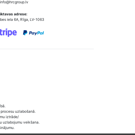
info@hrcgroup.lv
iktavas adrese:
bes iela 6A, Rīga, LV-1063
ībā.
 procesu uzlabošanā.
umu iztrāde/
ītu uzlabojumu veikšana.
sinājumu.