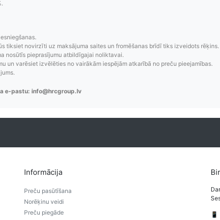
%.
zsekošana
Saprotamas piegād
iesniegšanas.
aziņojumi, piegādes
Visi pieejamie piegādes veidi un t
ūs tiksiet novirzīti uz maksājuma saites un fromēšanas brīdī tiks izveidots rēķins.
 nosūtīs pieprasījumu atbildīgajai noliktavai.
re-order u.c.
bez lietotāja konta iz
 un varēsiet izvēlēties no vairākām iespējām atkarībā no preču pieejamības.
ājums.
a e-pastu: info@hrcgroup.lv
Informācija
Bi
Dar
Preču pasūtīšana
Ses
Norēķinu veidi
Preču piegāde
📱