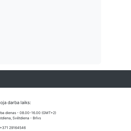
es izmaksas
Vairāki apmaksas
o izmaksas pieejamas
Lietotājiem draudzi un pazīstami apmak
veides.
karšu maksājums, PayPal un Bankas 
roja darba laiks:
ba dienas - 08.00-16.00 (GMT+2)
tdiena, Svētdiena - Brīvs
 +371 29164546