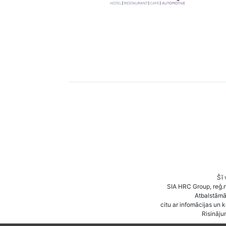
Šī 
SIA HRC Group, reģ.
Atbalstāmā 
citu ar infomācijas un 
Risināju