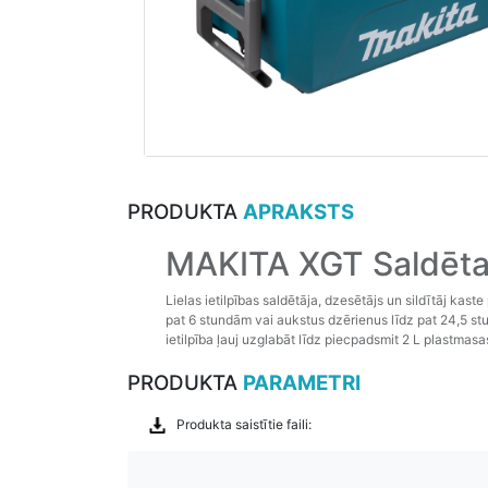
PRODUKTA
APRAKSTS
MAKITA XGT Saldēta
Lielas ietilpības saldētāja, dzesētājs un sildītāj ka
pat 6 stundām vai aukstus dzērienus līdz pat 24,5 s
ietilpība ļauj uzglabāt līdz piecpadsmit 2 L plastmas
PRODUKTA
PARAMETRI
Produkta saistītie faili: