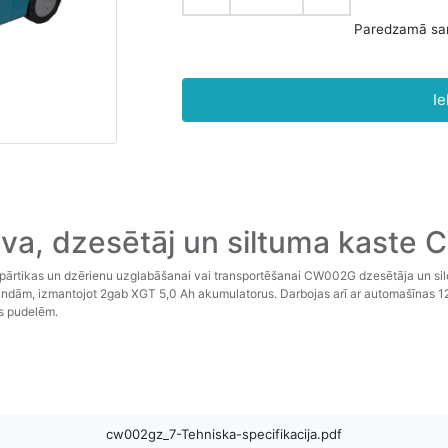
Ie
va, dzesētāj un siltuma kaste
ste pārtikas un dzērienu uzglabāšanai vai transportēšanai CW002G dzesētāja un si
tundām, izmantojot 2gab XGT 5,0 Ah akumulatorus. Darbojas arī ar automašīnas 1
as pudelēm.
cw002gz_7-Tehniska-specifikacija.pdf