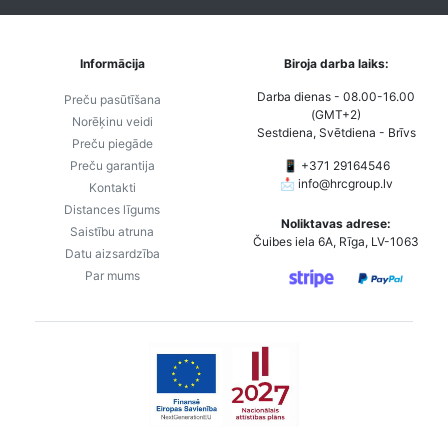
Informācija
Biroja darba laiks:
Darba dienas - 08.00-16.00
Preču pasūtīšana
(GMT+2)
Norēķinu veidi
Sestdiena, Svētdiena - Brīvs
Preču piegāde
Preču garantija
📱 +371 29164546
📩
info@hrcgroup.lv
Kontakti
Distances līgums
Noliktavas adrese:
Saistību atruna
Čuibes iela 6A, Rīga, LV-1063
Datu aizsardzība
Par mums