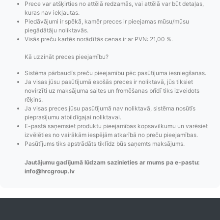
Prece var atšķirties no attēlā redzamās, vai attēlā var būt detaļas,
kuras nav iekļautas.
Piedāvājumi ir spēkā, kamēr preces ir pieejamas mūsu/mūsu
piegādātāju noliktavās.
Visās preču kartēs norādītās cenas ir ar PVN: 21,00 %.
Kā uzzināt preces pieejamību?
Sistēma pārbaudīs preču pieejamību pēc pasūtījuma iesniegšanas.
Ja visas jūsu pasūtījumā esošās preces ir noliktavā, jūs tiksiet
novirzīti uz maksājuma saites un fromēšanas brīdī tiks izveidots
Pasūtījumu statusa
Visi pieejamie
Apmaksa
rēķins.
maiņas
piegādes veidi un
Strip
Ja visas preces jūsu pasūtījumā nav noliktavā, sistēma nosūtīs
paziņojumi,
to izmaksas bez
maks
pieprasījumu atbildīgajai noliktavai.
E-pastā saņemsiet produktu pieejamības kopsavilkumu un varēsiet
Izsekošana,
lietotāja konta
PayPal 
izvēlēties no vairākām iespējām atkarībā no preču pieejamības.
Pasūtījumu re-
izveides.
parska
Pasūtījums tiks apstrādāts tiklīdz būs saņemts maksājums.
order u.c.
Jautājumu gadījumā lūdzam sazinieties ar mums pa e-pastu:
info@hrcgroup.lv