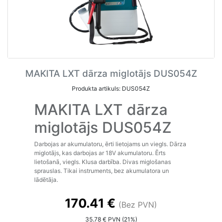
MAKITA LXT dārza miglotājs DUS054Z
Produkta artikuls: DUS054Z
MAKITA LXT dārza
miglotājs DUS054Z
Darbojas ar akumulatoru, ērti lietojams un viegls. Dārza
miglotājs, kas darbojas ar 18V akumulatoru. Ērts
lietošanā, viegls. Klusa darbība. Divas miglošanas
sprauslas. Tikai instruments, bez akumulatora un
lādētāja.
170.41 €
(Bez PVN)
35.78 € PVN (21%)