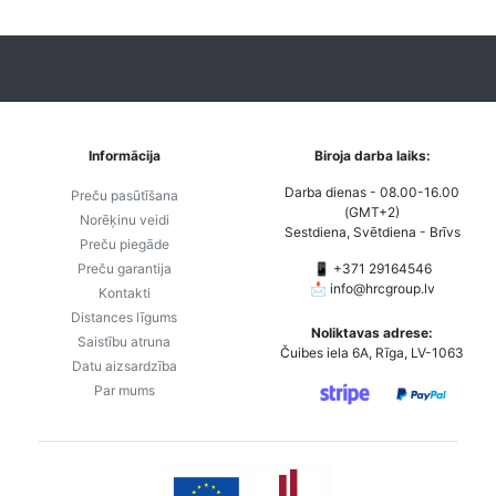
Informācija
Biroja darba laiks:
Darba dienas - 08.00-16.00
Preču pasūtīšana
(GMT+2)
Norēķinu veidi
Sestdiena, Svētdiena - Brīvs
Preču piegāde
Preču garantija
📱 +371 29164546
📩
info@hrcgroup.lv
Kontakti
Distances līgums
Noliktavas adrese:
Saistību atruna
Čuibes iela 6A, Rīga, LV-1063
Datu aizsardzība
Par mums