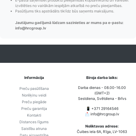
E-pastā saņemsiet produktu pieejamības kopsavilkumu un varēsiet
izvēlēties no vairākām iespējām atkarībā no preču pieejamības.
Pasūtījums tiks apstrādāts tiklīdz būs saņemts maksājums.
Jautājumu gadījumā lūdzam sazinieties ar mums pa e-pastu:
info@hrcgroup.lv
Informācija
Biroja darba laiks:
Darba dienas - 08.00-16.00
Preču pasūtīšana
(GMT+2)
Norēķinu veidi
Sestdiena, Svētdiena - Brīvs
Preču piegāde
Preču garantija
📱 +371 29164546
📩
info@hrcgroup.lv
Kontakti
Distances līgums
Noliktavas adrese:
Saistību atruna
Čuibes iela 6A, Rīga, LV-1063
Datu aizsardzība