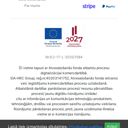
Par mums
Nr.9.2-17-L-2025/1584
Šī vietne tapusi ar Atveseļošanās fonda atbalstu procesu
digitalizācijai komercdarbībā.
SIA HRC Group, reģ.nr.40203141752, Atveseļošanās fonda ietvaros
veic iegūldījumu komercdarbības procesu uzlabošanā.
Atbalstāmā darbība: pardošanas procesi/ resursu pārvaldības
procesi/ jaunu digitālu risinājumu iztrāde/
citu ar infomācijas un komunikācijas tehnoloģiju produktiem,
tehnoloģijām, drošību vai procesiem saistītu uzlabojumu veikšana.
Risinājums: pārdošanas procesi, proti, jauna uzņēmuma tīmekļa
vietne ar e-komercijas risinājumu.
Copyright © HRCGROUP.LV, 2018-2026. All rights reserved.
Lapā tiek izmantotas sīkdatnes:
Privātuma politika
Atļaut