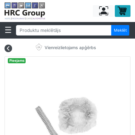
Meklēt
Vienreizlietojams apģērbs
Pieejams