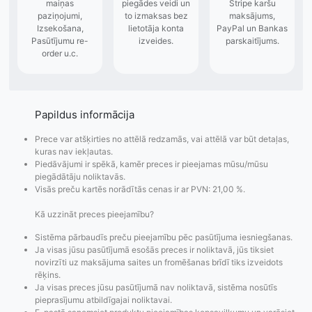
Papildus informācija
Prece var atšķirties no attēlā redzamās, vai attēlā var būt detaļas,
kuras nav iekļautas.
Piedāvājumi ir spēkā, kamēr preces ir pieejamas mūsu/mūsu
piegādātāju noliktavās.
Visās preču kartēs norādītās cenas ir ar PVN: 21,00 %.
Kā uzzināt preces pieejamību?
Pasūtījumu statusa
Visi pieejamie
Apmaksa
maiņas
piegādes veidi un
Strip
Sistēma pārbaudīs preču pieejamību pēc pasūtījuma iesniegšanas.
Ja visas jūsu pasūtījumā esošās preces ir noliktavā, jūs tiksiet
paziņojumi,
to izmaksas bez
maks
novirzīti uz maksājuma saites un fromēšanas brīdī tiks izveidots
Izsekošana,
lietotāja konta
PayPal 
rēķins.
Pasūtījumu re-
izveides.
parska
Ja visas preces jūsu pasūtījumā nav noliktavā, sistēma nosūtīs
order u.c.
pieprasījumu atbildīgajai noliktavai.