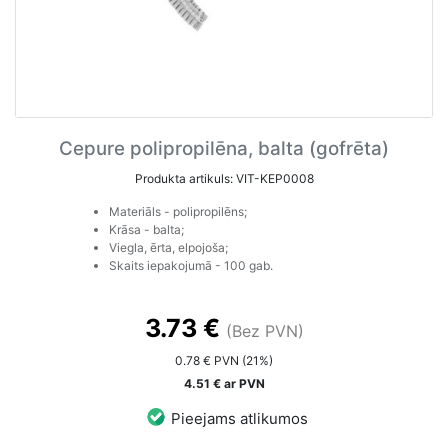
Cepure polipropilēna, balta (gofrēta)
Produkta artikuls: VIT-KEP0008
Materiāls - polipropilēns;
Krāsa - balta;
Viegla, ērta, elpojoša;
Skaits iepakojumā - 100 gab.
3.73 €
(Bez PVN)
0.78 € PVN (21%)
4.51 € ar PVN
Pieejams atlikumos