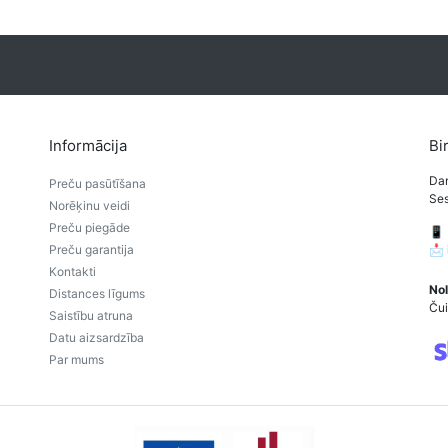
Informācija
Bi
Dar
Preču pasūtīšana
Ses
Norēķinu veidi
Preču piegāde
📱
Preču garantija
📩
Kontakti
Nol
Distances līgums
Čui
Saistību atruna
Datu aizsardzība
Par mums