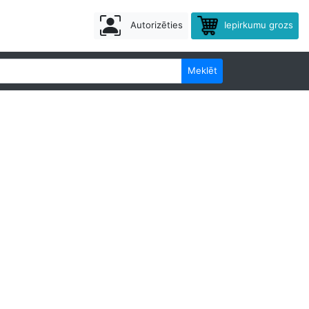
Autorizēties
Iepirkumu grozs
Meklēt