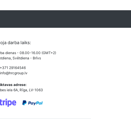
roja darba laiks:
ba dienas - 08.00-16.00 (GMT+2)
tdiena, Svētdiena - Brīvs
 +371 29164546
info@hrcgroup.lv
iktavas adrese:
bes iela 6A, Rīga, LV-1063