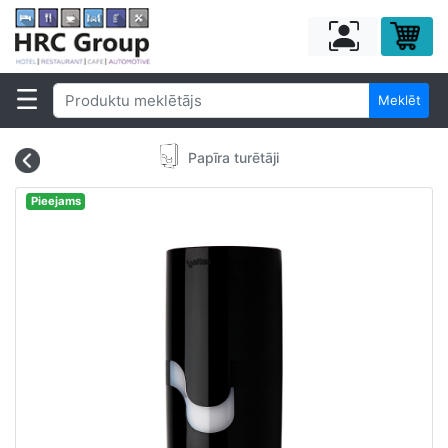
Meklēt
Papīra turētāji
Pieejams