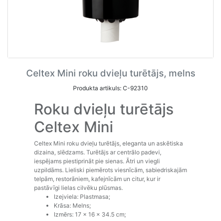
Celtex Mini roku dvieļu turētājs, melns
Produkta artikuls: C-92310
Roku dvieļu turētājs
Celtex Mini
Celtex Mini roku dvieļu turētājs, eleganta un askētiska
dizaina, slēdzams. Turētājs ar centrālo padevi,
iespējams piestiprināt pie sienas. Ātri un viegli
uzpildāms. Lieliski piemērots viesnīcām, sabiedriskajām
telpām, restorāniem, kafejnīcām un citur, kur ir
pastāvīgi lielas cilvēku plūsmas.
Izejviela: Plastmasa;
Krāsa: Melns;
Izmērs: 17 x 16 x 34.5 cm;