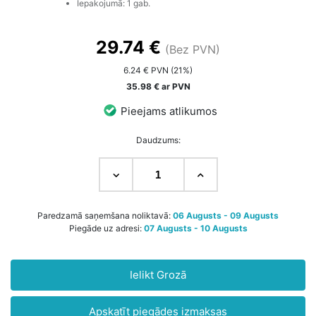
Iepakojumā: 1 gab.
29.74 €
(Bez PVN)
6.24 € PVN (21%)
35.98 € ar PVN
Pieejams atlikumos
Daudzums:
Paredzamā saņemšana noliktavā:
06 Augusts - 09 Augusts
Piegāde uz adresi:
07 Augusts - 10 Augusts
Ielikt Grozā
Apskatīt piegādes izmaksas