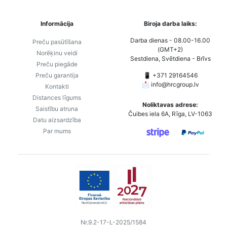
Informācija
Biroja darba laiks:
Darba dienas - 08.00-16.00
Preču pasūtīšana
(GMT+2)
Norēķinu veidi
Sestdiena, Svētdiena - Brīvs
Preču piegāde
Preču garantija
📱 +371 29164546
📩
info@hrcgroup.lv
Kontakti
Distances līgums
Noliktavas adrese:
Saistību atruna
Čuibes iela 6A, Rīga, LV-1063
Datu aizsardzība
Par mums
Nr.9.2-17-L-2025/1584