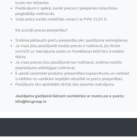
kuras nav iekļautas.
Piedāvājumi ir spēkā, kamēr preces ir pieejamas mūsu/mūsu
piegādātāju noliktavās.
Visās preču kartēs norādītās cenas ir ar PVN: 21,00 %.
Kā uzzināt preces pieejamību?
Sistēma pārbaudīs preču pieejamību pēc pasūtījuma iesniegšanas.
Ja visas jūsu pasūtījumā esošās preces ir noliktavā, jūs tiksiet
novirzīti uz maksājuma saites un fromēšanas brīdī tiks izveidots
Pasūtījumu statusa
Visi pieejamie
Apmaksa
rēķins.
maiņas
piegādes veidi un
Strip
Ja visas preces jūsu pasūtījumā nav noliktavā, sistēma nosūtīs
paziņojumi,
to izmaksas bez
maks
pieprasījumu atbildīgajai noliktavai.
Izsekošana,
lietotāja konta
PayPal 
E-pastā saņemsiet produktu pieejamības kopsavilkumu un varēsiet
izvēlēties no vairākām iespējām atkarībā no preču pieejamības.
Pasūtījumu re-
izveides.
parska
Pasūtījums tiks apstrādāts tiklīdz būs saņemts maksājums.
order u.c.
Jautājumu gadījumā lūdzam sazinieties ar mums pa e-pastu:
info@hrcgroup.lv