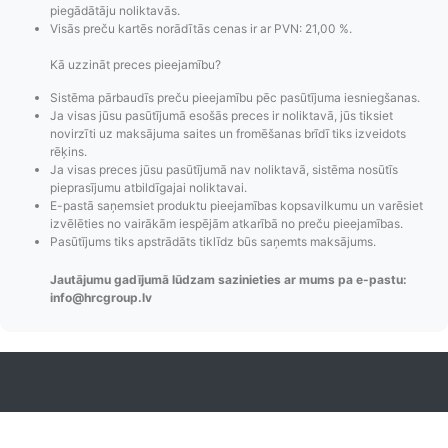
piegādātāju noliktavās.
Visās preču kartēs norādītās cenas ir ar PVN: 21,00 %.
Kā uzzināt preces pieejamību?
Sistēma pārbaudīs preču pieejamību pēc pasūtījuma iesniegšanas.
Ja visas jūsu pasūtījumā esošās preces ir noliktavā, jūs tiksiet
Pasūtījumu statusa
Visi pieejamie
Apmaksa
novirzīti uz maksājuma saites un fromēšanas brīdī tiks izveidots
maiņas
piegādes veidi un
Strip
rēķins.
Ja visas preces jūsu pasūtījumā nav noliktavā, sistēma nosūtīs
paziņojumi,
to izmaksas bez
maks
pieprasījumu atbildīgajai noliktavai.
Izsekošana,
lietotāja konta
PayPal 
E-pastā saņemsiet produktu pieejamības kopsavilkumu un varēsiet
Pasūtījumu re-
izveides.
parska
izvēlēties no vairākām iespējām atkarībā no preču pieejamības.
order u.c.
Pasūtījums tiks apstrādāts tiklīdz būs saņemts maksājums.
Jautājumu gadījumā lūdzam sazinieties ar mums pa e-pastu:
info@hrcgroup.lv