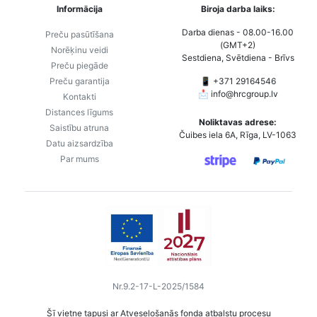
Informācija
Biroja darba laiks:
Darba dienas - 08.00-16.00
Preču pasūtīšana
(GMT+2)
Norēķinu veidi
Sestdiena, Svētdiena - Brīvs
Preču piegāde
Preču garantija
📱 +371 29164546
📩
info@hrcgroup.lv
Kontakti
Distances līgums
Noliktavas adrese:
Saistību atruna
Čuibes iela 6A, Rīga, LV-1063
Datu aizsardzība
Par mums
Nr.9.2-17-L-2025/1584
Šī vietne tapusi ar Atveseļošanās fonda atbalstu procesu