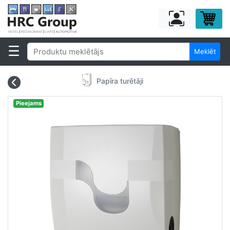
Meklēt
Papīra turētāji
Pieejams