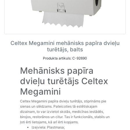
Celtex Megamini mehānisks papīra dvieļu
turētājs, balts
Produkta artikuls: C-92690
Mehānisks papīra
dvieļu turētājs Celtex
Megamini
Celtex Megamini papīra dvieļu turētājs, stiprināms pie
sienas un slēdzams. Pateicoties tā estētiskajam
dizainam, to var izvietot skolās, medicīnas iestādēs,
birojos, restorānos un citur. Tas ir funkcionāls, stabils un
ļoti ērti lietojams, kā arī ērti kopjams.
Izejviela: Plastmasa;