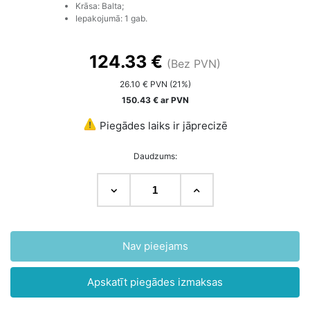
Krāsa: Balta;
Iepakojumā: 1 gab.
124.33 €
(Bez PVN)
26.10 € PVN (21%)
150.43 € ar PVN
Piegādes laiks ir jāprecizē
Daudzums:
Nav pieejams
Apskatīt piegādes izmaksas