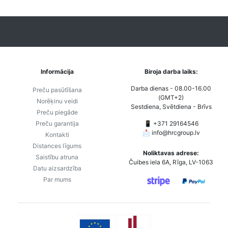
Informācija
Biroja darba laiks:
Darba dienas - 08.00-16.00
Preču pasūtīšana
(GMT+2)
Norēķinu veidi
Sestdiena, Svētdiena - Brīvs
Preču piegāde
Preču garantija
📱 +371 29164546
📩
info@hrcgroup.lv
Kontakti
Distances līgums
Noliktavas adrese:
Saistību atruna
Čuibes iela 6A, Rīga, LV-1063
Datu aizsardzība
Par mums