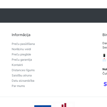
Informācija
Bi
Dar
Preču pasūtīšana
Ses
Norēķinu veidi
Preču piegāde
📱
Preču garantija
📩
Kontakti
Nol
Distances līgums
Čui
Saistību atruna
Datu aizsardzība
Par mums