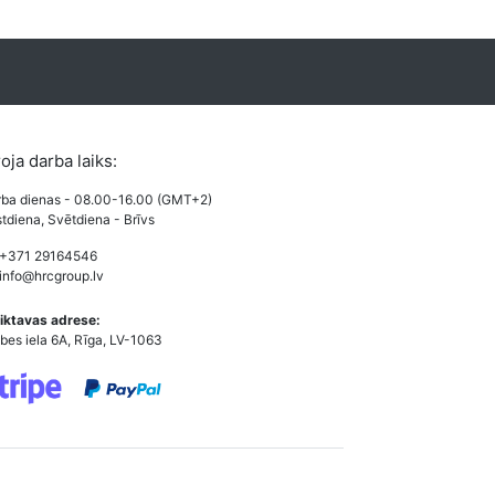
roja darba laiks:
ba dienas - 08.00-16.00 (GMT+2)
tdiena, Svētdiena - Brīvs
 +371 29164546
info@hrcgroup.lv
iktavas adrese:
bes iela 6A, Rīga, LV-1063