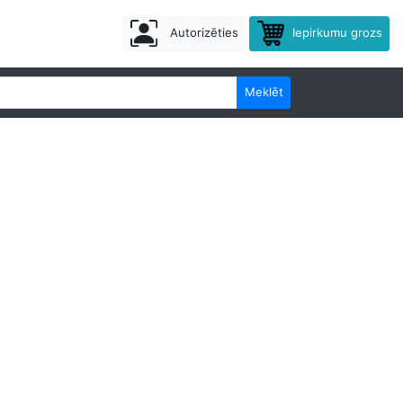
Autorizēties
Iepirkumu grozs
Meklēt