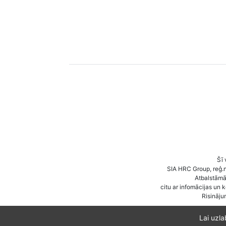
Šī 
SIA HRC Group, reģ.
Atbalstāmā 
citu ar infomācijas un 
Risināju
Lai uzl