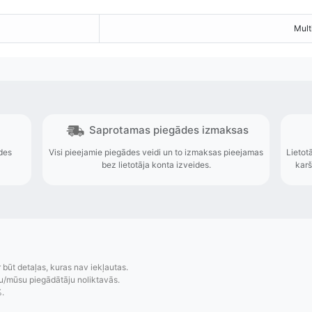
Mult
r būt detaļas, kuras nav iekļautas.
u/mūsu piegādātāju noliktavās.
%.