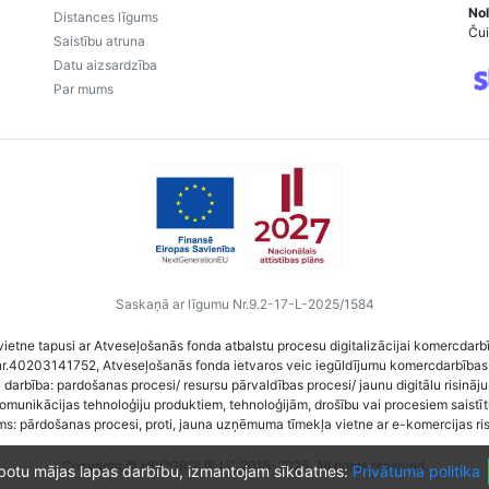
Nol
Distances līgums
Čui
Saistību atruna
Datu aizsardzība
Par mums
Saskaņā ar līgumu Nr.9.2-17-L-2025/1584
vietne tapusi ar Atveseļošanās fonda atbalstu procesu digitalizācijai komercdarb
nr.40203141752, Atveseļošanās fonda ietvaros veic iegūldījumu komercdarbības
darbība: pardošanas procesi/ resursu pārvaldības procesi/ jaunu digitālu risināj
komunikācijas tehnoloģiju produktiem, tehnoloģijām, drošību vai procesiem saist
ms: pārdošanas procesi, proti, jauna uzņēmuma tīmekļa vietne ar e-komercijas ri
Copyright © HRCGROUP.LV, 2018-2026. All rights reserved.
abotu mājas lapas darbību, izmantojam sīkdatnes:
Privātuma politika