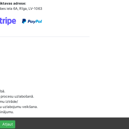
iktavas adrese:
bes iela 6A, Rīga, LV-1063
ībā.
 procesu uzlabošanā.
umu iztrāde/
ītu uzlabojumu veikšana.
sinājumu.
Atļaut