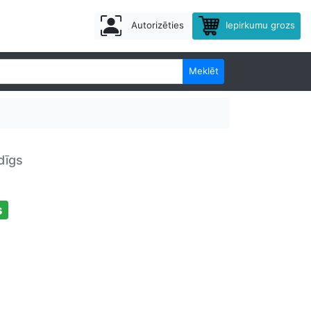
Autorizēties
Iepirkumu grozs
Meklēt
dīgs
s