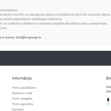
zsekošana
Saprotamas piegād
iesniegšanas.
aziņojumi, piegādes
Visi pieejamie piegādes veidi un t
ūs tiksiet novirzīti uz maksājuma saites un fromēšanas brīdī tiks izveidots rēķins.
re-order u.c.
bez lietotāja konta iz
 nosūtīs pieprasījumu atbildīgajai noliktavai.
 un varēsiet izvēlēties no vairākām iespējām atkarībā no preču pieejamības.
ājums.
a e-pastu: info@hrcgroup.lv
Informācija
Bi
Dar
Preču pasūtīšana
Ses
Norēķinu veidi
Preču piegāde
📱
Preču garantija
📩
Kontakti