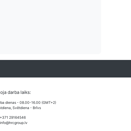
es izmaksas
Vairāki apmaksas
o izmaksas pieejamas
Lietotājiem draudzi un pazīstami apmak
veides.
karšu maksājums, PayPal un Bankas 
roja darba laiks:
ba dienas - 08.00-16.00 (GMT+2)
tdiena, Svētdiena - Brīvs
 +371 29164546
info@hrcgroup.lv