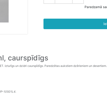
Ie
l, caurspīdīgs
PET. Izturīgs un dzidri caurspīdīgs. Paredzētas aukstiem dzērieniem un desertiem.
 MP-10501L4.