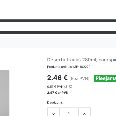
Deserta trauks 280ml, caurspī
Produkta artikuls: MP-10222P
2.46 €
Pieejam
(Bez PVN)
0.51 € PVN (21%)
2.97 € ar PVN
Daudzums: