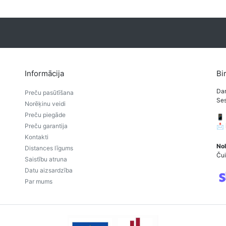
Informācija
Bi
Dar
Preču pasūtīšana
Ses
Norēķinu veidi
Preču piegāde
📱
Preču garantija
📩
Kontakti
Nol
Distances līgums
Čui
Saistību atruna
Datu aizsardzība
Par mums