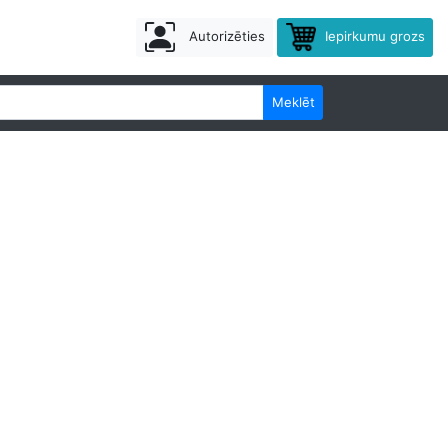
Autorizēties
Iepirkumu grozs
Meklēt