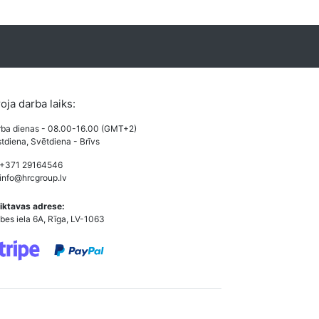
roja darba laiks:
ba dienas - 08.00-16.00 (GMT+2)
tdiena, Svētdiena - Brīvs
 +371 29164546
info@hrcgroup.lv
iktavas adrese:
bes iela 6A, Rīga, LV-1063