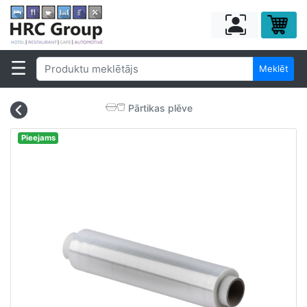
Meklēt
Pārtikas plēve
Pieejams