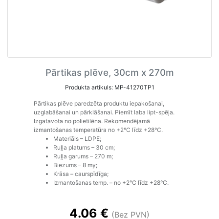
Pārtikas plēve, 30cm x 270m
Produkta artikuls: MP-41270TP1
Pārtikas plēve paredzēta produktu iepakošanai,
uzglabāšanai un pārklāšanai. Piemīt laba lipt-spēja.
Izgatavota no polietilēna. Rekomendējamā
izmantošanas temperatūra no +2°С līdz +28°С.
Materiāls – LDPE;
Ruļļa platums – 30 cm;
Ruļļa garums – 270 m;
Biezums – 8 my;
Krāsa – caurspīdīga;
Izmantošanas temp. – no +2°С līdz +28°С.
4.06 €
(Bez PVN)