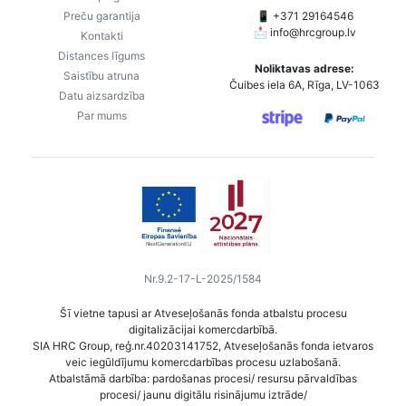
Preču garantija
📱 +371 29164546
📩
info@hrcgroup.lv
Kontakti
Distances līgums
Noliktavas adrese:
Saistību atruna
Čuibes iela 6A, Rīga, LV-1063
Datu aizsardzība
Par mums
Nr.9.2-17-L-2025/1584
Šī vietne tapusi ar Atveseļošanās fonda atbalstu procesu
digitalizācijai komercdarbībā.
SIA HRC Group, reģ.nr.40203141752, Atveseļošanās fonda ietvaros
veic iegūldījumu komercdarbības procesu uzlabošanā.
Atbalstāmā darbība: pardošanas procesi/ resursu pārvaldības
procesi/ jaunu digitālu risinājumu iztrāde/