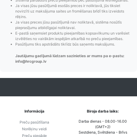
Sistēma pārbaudīs preču pieejamību pēc pasūtījuma iesniegšanas.
Pasūtījumu statusa
Visi pieejamie
Apmaksa
Ja visas jūsu pasūtījumā esošās preces ir noliktavā, jūs tiksiet
maiņas
piegādes veidi un
Strip
novirzīti uz maksājuma saites un fromēšanas brīdī tiks izveidots
paziņojumi,
to izmaksas bez
maks
rēķins.
Izsekošana,
lietotāja konta
PayPal 
Ja visas preces jūsu pasūtījumā nav noliktavā, sistēma nosūtīs
pieprasījumu atbildīgajai noliktavai.
Pasūtījumu re-
izveides.
parska
E-pastā saņemsiet produktu pieejamības kopsavilkumu un varēsiet
order u.c.
izvēlēties no vairākām iespējām atkarībā no preču pieejamības.
Pasūtījums tiks apstrādāts tiklīdz būs saņemts maksājums.
Jautājumu gadījumā lūdzam sazinieties ar mums pa e-pastu:
info@hrcgroup.lv
Informācija
Biroja darba laiks:
Darba dienas - 08.00-16.00
Preču pasūtīšana
(GMT+2)
Norēķinu veidi
Sestdiena, Svētdiena - Brīvs
Preču piegāde