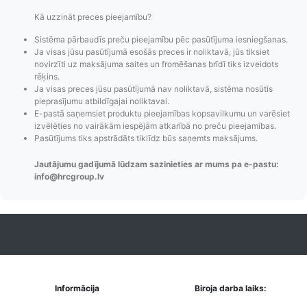
Kā uzzināt preces pieejamību?
Sistēma pārbaudīs preču pieejamību pēc pasūtījuma iesniegšanas.
Ja visas jūsu pasūtījumā esošās preces ir noliktavā, jūs tiksiet
Pasūtījumu statusa
Visi pieejamie
Apmaksa
novirzīti uz maksājuma saites un fromēšanas brīdī tiks izveidots
maiņas
piegādes veidi un
Strip
rēķins.
paziņojumi,
to izmaksas bez
maks
Ja visas preces jūsu pasūtījumā nav noliktavā, sistēma nosūtīs
Izsekošana,
lietotāja konta
PayPal 
pieprasījumu atbildīgajai noliktavai.
E-pastā saņemsiet produktu pieejamības kopsavilkumu un varēsiet
Pasūtījumu re-
izveides.
parska
izvēlēties no vairākām iespējām atkarībā no preču pieejamības.
order u.c.
Pasūtījums tiks apstrādāts tiklīdz būs saņemts maksājums.
Jautājumu gadījumā lūdzam sazinieties ar mums pa e-pastu:
info@hrcgroup.lv
Informācija
Biroja darba laiks: