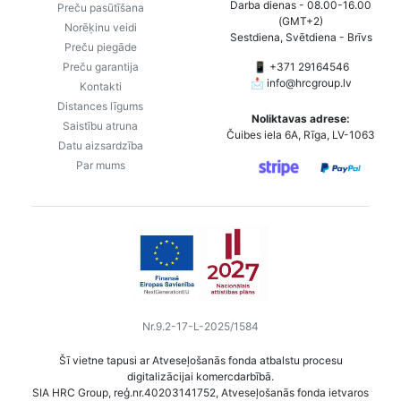
Darba dienas - 08.00-16.00
Preču pasūtīšana
(GMT+2)
Norēķinu veidi
Sestdiena, Svētdiena - Brīvs
Preču piegāde
Preču garantija
📱 +371 29164546
📩
info@hrcgroup.lv
Kontakti
Distances līgums
Noliktavas adrese:
Saistību atruna
Čuibes iela 6A, Rīga, LV-1063
Datu aizsardzība
Par mums
Nr.9.2-17-L-2025/1584
Šī vietne tapusi ar Atveseļošanās fonda atbalstu procesu
digitalizācijai komercdarbībā.
SIA HRC Group, reģ.nr.40203141752, Atveseļošanās fonda ietvaros