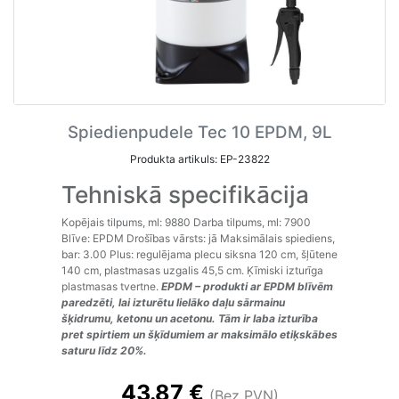
Spiedienpudele Tec 10 EPDM, 9L
Produkta artikuls: EP-23822
Tehniskā specifikācija
Kopējais tilpums, ml: 9880 Darba tilpums, ml: 7900
Blīve: EPDM Drošības vārsts: jā Maksimālais spiediens,
bar: 3.00 Plus: regulējama plecu siksna 120 cm, šļūtene
140 cm, plastmasas uzgalis 45,5 cm. Ķīmiski izturīga
plastmasas tvertne.
EPDM – produkti ar EPDM blīvēm
paredzēti, lai izturētu lielāko daļu sārmainu
šķidrumu, ketonu un acetonu. Tām ir laba izturība
pret spirtiem un šķīdumiem ar maksimālo etiķskābes
saturu līdz 20%.
43.87 €
(Bez PVN)