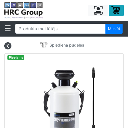
Meklēt
Spiediena pudeles
Pieejams