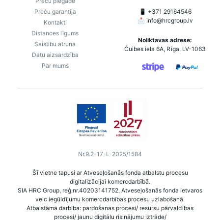
Preču piegāde
Preču garantija
📱 +371 29164546
📩
info@hrcgroup.lv
Kontakti
Distances līgums
Noliktavas adrese:
Saistību atruna
Čuibes iela 6A, Rīga, LV-1063
Datu aizsardzība
Par mums
Nr.9.2-17-L-2025/1584
Šī vietne tapusi ar Atveseļošanās fonda atbalstu procesu
digitalizācijai komercdarbībā.
SIA HRC Group, reģ.nr.40203141752, Atveseļošanās fonda ietvaros
veic iegūldījumu komercdarbības procesu uzlabošanā.
Atbalstāmā darbība: pardošanas procesi/ resursu pārvaldības
procesi/ jaunu digitālu risinājumu iztrāde/