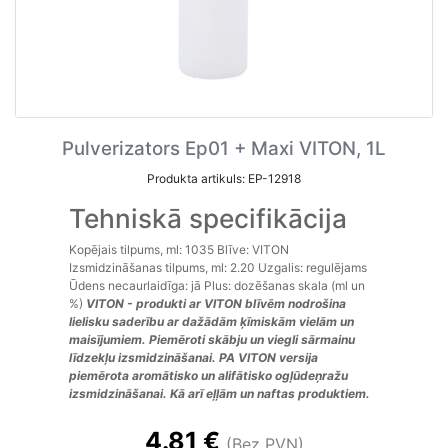
Pulverizators Ep01 + Maxi VITON, 1L
Produkta artikuls: EP-12918
Tehniskā specifikācija
Kopējais tilpums, ml: 1035 Blīve: VITON
Izsmidzināšanas tilpums, ml: 2.20 Uzgalis: regulējams
Ūdens necaurlaidīga: jā Plus: dozēšanas skala (ml un
%)
VITON - produkti ar VITON blīvēm nodrošina
lielisku saderību ar dažādām ķīmiskām vielām un
maisījumiem. Piemēroti skābju un viegli sārmainu
līdzekļu izsmidzināšanai. PA VITON versija
piemērota aromātisko un alifātisko ogļūdeņražu
izsmidzināšanai. Kā arī eļļām un naftas produktiem.
4.81 €
(Bez PVN)