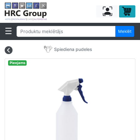
Meklēt
Spiediena pudeles
Pieejams