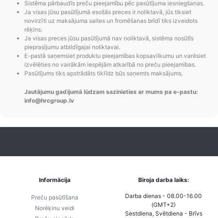
Sistēma pārbaudīs preču pieejamību pēc pasūtījuma iesniegšanas.
Pasūtījumu statusa
Visi pieejamie
Apmaksa
Ja visas jūsu pasūtījumā esošās preces ir noliktavā, jūs tiksiet
maiņas
piegādes veidi un
Strip
novirzīti uz maksājuma saites un fromēšanas brīdī tiks izveidots
paziņojumi,
to izmaksas bez
maks
rēķins.
Ja visas preces jūsu pasūtījumā nav noliktavā, sistēma nosūtīs
Izsekošana,
lietotāja konta
PayPal 
pieprasījumu atbildīgajai noliktavai.
Pasūtījumu re-
izveides.
parska
E-pastā saņemsiet produktu pieejamības kopsavilkumu un varēsiet
order u.c.
izvēlēties no vairākām iespējām atkarībā no preču pieejamības.
Pasūtījums tiks apstrādāts tiklīdz būs saņemts maksājums.
Jautājumu gadījumā lūdzam sazinieties ar mums pa e-pastu:
info@hrcgroup.lv
Informācija
Biroja darba laiks:
Darba dienas - 08.00-16.00
Preču pasūtīšana
(GMT+2)
Norēķinu veidi
Sestdiena, Svētdiena - Brīvs