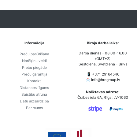
Informācija
Biroja darba laiks:
Darba dienas - 08.00-16.00
Preču pasūtīšana
(GMT+2)
Norēķinu veidi
Sestdiena, Svētdiena - Brīvs
Preču piegāde
Preču garantija
📱 +371 29164546
📩
info@hrcgroup.lv
Kontakti
Distances līgums
Noliktavas adrese:
Saistību atruna
Čuibes iela 6A, Rīga, LV-1063
Datu aizsardzība
Par mums