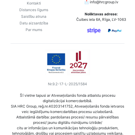
📩
info@hrcgroup.lv
Kontakti
Distances līgums
Noliktavas adrese:
Saistību atruna
Čuibes iela 6A, Rīga, LV-1063
Datu aizsardzība
Par mums
Nr.9.2-17-L-2025/1584
Šī vietne tapusi ar Atveseļošanās fonda atbalstu procesu
digitalizācijai komercdarbībā.
SIA HRC Group, reģ.nr.40203141752, Atveseļošanās fonda ietvaros
veic iegūldījumu komercdarbības procesu uzlabošanā.
Atbalstāmā darbība: pardošanas procesi/ resursu pārvaldības
procesi/ jaunu digitālu risinājumu iztrāde/
citu ar infomācijas un komunikācijas tehnoloģiju produktiem,
tehnoloģijām, drošību vai procesiem saistītu uzlabojumu veikšana.