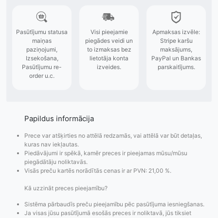
Papildus informācija
Prece var atšķirties no attēlā redzamās, vai attēlā var būt detaļas,
kuras nav iekļautas.
Piedāvājumi ir spēkā, kamēr preces ir pieejamas mūsu/mūsu
piegādātāju noliktavās.
Visās preču kartēs norādītās cenas ir ar PVN: 21,00 %.
Kā uzzināt preces pieejamību?
Pasūtījumu statusa
Visi pieejamie
Apmaksa
Sistēma pārbaudīs preču pieejamību pēc pasūtījuma iesniegšanas.
Ja visas jūsu pasūtījumā esošās preces ir noliktavā, jūs tiksiet
maiņas
piegādes veidi un
Strip