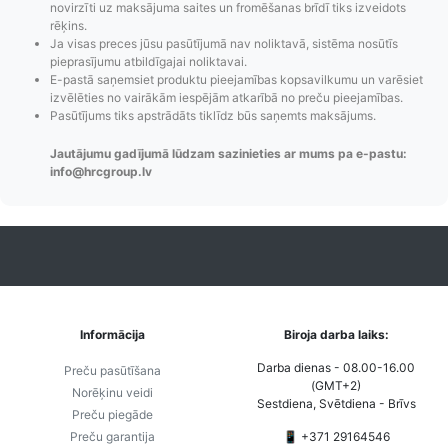
novirzīti uz maksājuma saites un fromēšanas brīdī tiks izveidots
paziņojumi,
to izmaksas bez
maks
rēķins.
Izsekošana,
lietotāja konta
PayPal 
Ja visas preces jūsu pasūtījumā nav noliktavā, sistēma nosūtīs
Pasūtījumu re-
izveides.
parska
pieprasījumu atbildīgajai noliktavai.
E-pastā saņemsiet produktu pieejamības kopsavilkumu un varēsiet
order u.c.
izvēlēties no vairākām iespējām atkarībā no preču pieejamības.
Pasūtījums tiks apstrādāts tiklīdz būs saņemts maksājums.
Jautājumu gadījumā lūdzam sazinieties ar mums pa e-pastu:
info@hrcgroup.lv
Informācija
Biroja darba laiks:
Darba dienas - 08.00-16.00
Preču pasūtīšana
(GMT+2)
Norēķinu veidi
Sestdiena, Svētdiena - Brīvs
Preču piegāde
Preču garantija
📱 +371 29164546