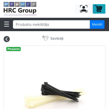
Meklēt
Savilcēji
Pieejams