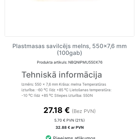
Plastmasas savilcējs melns, 550x7,6 mm
(100gab)
Produkta artikuls: NBQNIPMU550X76
Tehniskā informācija
Izmērs: 550 x 7,6 mm Krāsa: melna Temperatūras
izturība: -60 ⁰C līdz +85 ⁰C Lietošanas temperatūra:
-10 ⁰C līdz +85 ⁰C Stiepes izturība: 550N
27.18 €
(Bez PVN)
5.70 € PVN (21%)
32.88 € ar PVN
Pieejams atlikumos