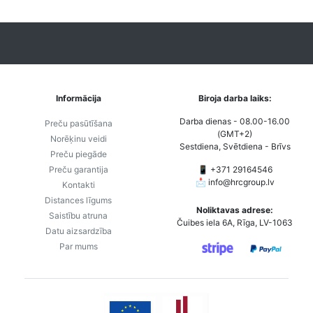
Informācija
Biroja darba laiks:
Darba dienas - 08.00-16.00
Preču pasūtīšana
(GMT+2)
Norēķinu veidi
Sestdiena, Svētdiena - Brīvs
Preču piegāde
Preču garantija
📱 +371 29164546
📩
info@hrcgroup.lv
Kontakti
Distances līgums
Noliktavas adrese:
Saistību atruna
Čuibes iela 6A, Rīga, LV-1063
Datu aizsardzība
Par mums