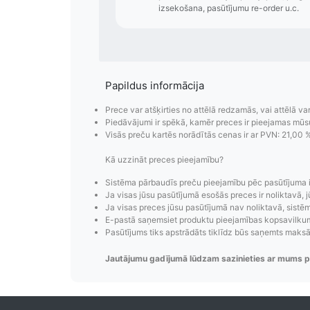
Papildus informācija
Prece var atšķirties no attēlā redzamās, vai attēlā va
Piedāvājumi ir spēkā, kamēr preces ir pieejamas mūs
Visās preču kartēs norādītās cenas ir ar PVN: 21,00 
Kā uzzināt preces pieejamību?
Sistēma pārbaudīs preču pieejamību pēc pasūtījuma 
Ja visas jūsu pasūtījumā esošās preces ir noliktavā, j
Pasūtījumu i
Ja visas preces jūsu pasūtījumā nav noliktavā, sistēma
E-pastā saņemsiet produktu pieejamības kopsavilkumu
Pasūtījumu statusa maiņas p
Pasūtījums tiks apstrādāts tiklīdz būs saņemts maks
izsekošana, pasūtījumu 
Jautājumu gadījumā lūdzam sazinieties ar mums p