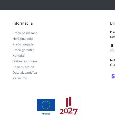
Informācija
Bi
Dar
Preču pasūtīšana
Ses
Norēķinu veidi
Preču piegāde
📱
Preču garantija
📩
Kontakti
Nol
Distances līgums
Čui
Saistību atruna
Datu aizsardzība
Par mums