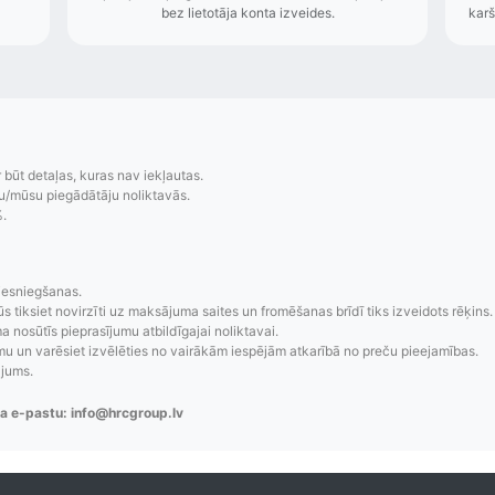
r būt detaļas, kuras nav iekļautas.
u/mūsu piegādātāju noliktavās.
%.
iesniegšanas.
ūs tiksiet novirzīti uz maksājuma saites un fromēšanas brīdī tiks izveidots rēķins.
zsekošana
Saprotamas piegād
 nosūtīs pieprasījumu atbildīgajai noliktavai.
 un varēsiet izvēlēties no vairākām iespējām atkarībā no preču pieejamības.
aziņojumi, piegādes
Visi pieejamie piegādes veidi un t
ājums.
re-order u.c.
bez lietotāja konta iz
a e-pastu: info@hrcgroup.lv