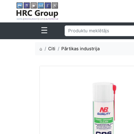
⌂
Citi
Pārtikas industrija