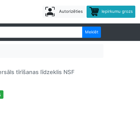
Autorizēties
Iepirkumu grozs
Meklēt
sāls tīrīšanas līdzeklis NSF
s