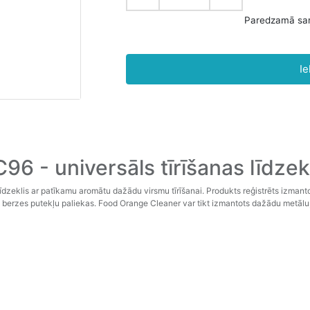
Ie
6 - universāls tīrīšanas līdzek
līdzeklis ar patīkamu aromātu dažādu virsmu tīrīšanai. Produkts reģistrēts izmanto
u un berzes putekļu paliekas. Food Orange Cleaner var tikt izmantots dažādu metā