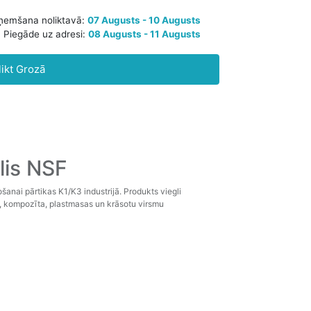
Paredzamā saņemšana noliktavā:
07 Augusts - 10 Augusts
likt Grozā
Piegāde uz adresi:
08 Augusts - 11 Augusts
lis NSF
šanai pārtikas K1/K3 industrijā. Produkts viegli
lu, kompozīta, plastmasas un krāsotu virsmu