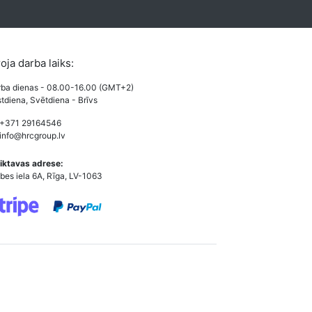
roja darba laiks:
ba dienas - 08.00-16.00 (GMT+2)
tdiena, Svētdiena - Brīvs
 +371 29164546
info@hrcgroup.lv
iktavas adrese:
bes iela 6A, Rīga, LV-1063