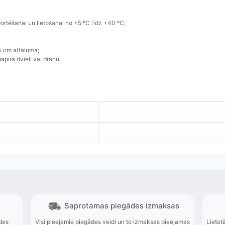
rtēšanai un lietošanai no +5 ºC līdz +40 ºC;
5 cm attāluma;
apīra dvieli vai drānu.