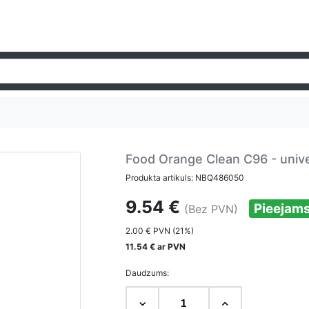
Food Orange Clean C96 - univer
Produkta artikuls: NBQ486050
9.54 €
Pieejam
(Bez PVN)
2.00 € PVN (21%)
11.54 € ar PVN
Daudzums: