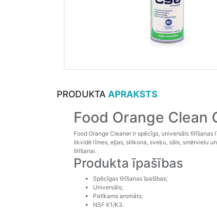
PRODUKTA
APRAKSTS
Food Orange Clean C9
Food Orange Cleaner ir spēcīgs, universāls tīrīšanas 
likvidē līmes, eļļas, silikona, sveķu, sāls, smērviel
tīrīšanai.
Produkta īpašības
Spēcīgas tīrīšanas īpašības;
Universāls;
Patīkams aromāts;
NSF K1/K3.