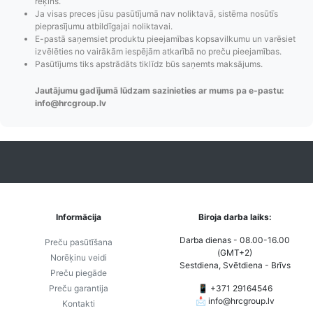
rēķins.
Izsekošana,
lietotāja konta
PayPal 
Ja visas preces jūsu pasūtījumā nav noliktavā, sistēma nosūtīs
Pasūtījumu re-
izveides.
parska
pieprasījumu atbildīgajai noliktavai.
order u.c.
E-pastā saņemsiet produktu pieejamības kopsavilkumu un varēsiet
izvēlēties no vairākām iespējām atkarībā no preču pieejamības.
Pasūtījums tiks apstrādāts tiklīdz būs saņemts maksājums.
Jautājumu gadījumā lūdzam sazinieties ar mums pa e-pastu:
info@hrcgroup.lv
Informācija
Biroja darba laiks:
Darba dienas - 08.00-16.00
Preču pasūtīšana
(GMT+2)
Norēķinu veidi
Sestdiena, Svētdiena - Brīvs
Preču piegāde
Preču garantija
📱 +371 29164546
📩
info@hrcgroup.lv
Kontakti