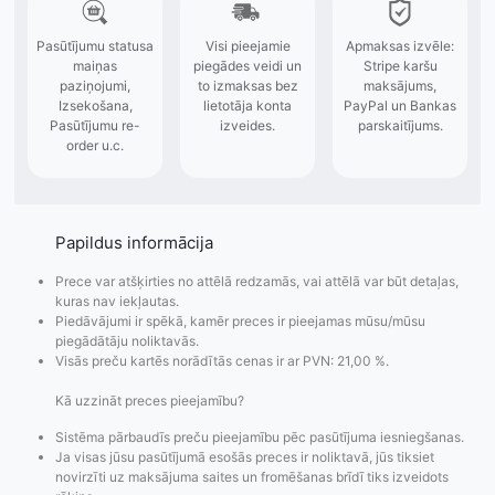
Papildus informācija
Prece var atšķirties no attēlā redzamās, vai attēlā var būt detaļas,
kuras nav iekļautas.
Piedāvājumi ir spēkā, kamēr preces ir pieejamas mūsu/mūsu
piegādātāju noliktavās.
Visās preču kartēs norādītās cenas ir ar PVN: 21,00 %.
Kā uzzināt preces pieejamību?
Pasūtījumu statusa
Visi pieejamie
Apmaksa
Sistēma pārbaudīs preču pieejamību pēc pasūtījuma iesniegšanas.
maiņas
piegādes veidi un
Strip
Ja visas jūsu pasūtījumā esošās preces ir noliktavā, jūs tiksiet
paziņojumi,
to izmaksas bez
maks
novirzīti uz maksājuma saites un fromēšanas brīdī tiks izveidots