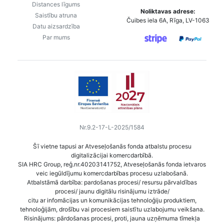
Distances līgums
Noliktavas adrese:
Saistību atruna
Čuibes iela 6A, Rīga, LV-1063
Datu aizsardzība
Par mums
Nr.9.2-17-L-2025/1584
Šī vietne tapusi ar Atveseļošanās fonda atbalstu procesu
digitalizācijai komercdarbībā.
SIA HRC Group, reģ.nr.40203141752, Atveseļošanās fonda ietvaros
veic iegūldījumu komercdarbības procesu uzlabošanā.
Atbalstāmā darbība: pardošanas procesi/ resursu pārvaldības
procesi/ jaunu digitālu risinājumu iztrāde/
citu ar infomācijas un komunikācijas tehnoloģiju produktiem,
tehnoloģijām, drošību vai procesiem saistītu uzlabojumu veikšana.
Risinājums: pārdošanas procesi, proti, jauna uzņēmuma tīmekļa