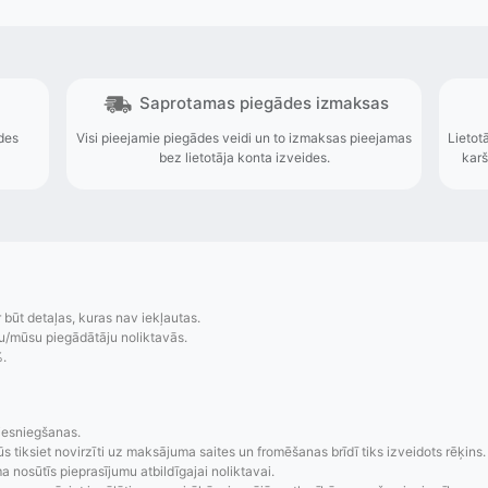
r būt detaļas, kuras nav iekļautas.
u/mūsu piegādātāju noliktavās.
%.
zsekošana
Saprotamas piegād
aziņojumi, piegādes
Visi pieejamie piegādes veidi un t
iesniegšanas.
re-order u.c.
bez lietotāja konta iz
ūs tiksiet novirzīti uz maksājuma saites un fromēšanas brīdī tiks izveidots rēķins.
 nosūtīs pieprasījumu atbildīgajai noliktavai.