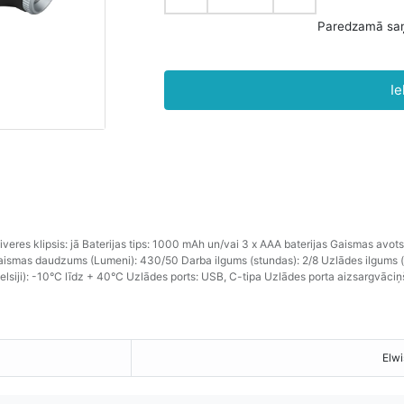
Ie
veres klipsis: jā Baterijas tips: 1000 mAh un/vai
3
x AAA
baterijas
Gaismas avots:
ismas daudzums (Lumeni): 430/50 Darba ilgums (stundas): 2/8 Uzlādes ilgums (s
elsiji): -10°C līdz + 40°C Uzlādes ports: USB, C-tipa Uzlādes porta aizsargvāciņ
Elwi