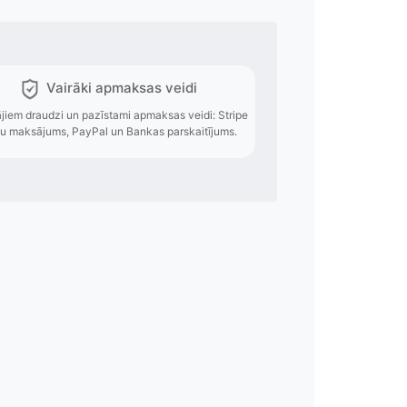
es izmaksas
Vairāki apmaksas
o izmaksas pieejamas
Lietotājiem draudzi un pazīstami apmak
veides.
karšu maksājums, PayPal un Bankas 