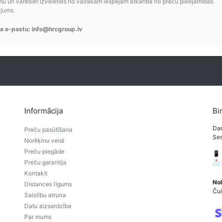
 un varēsiet izvēlēties no vairākām iespējām atkarībā no preču pieejamības.
ājums.
a e-pastu: info@hrcgroup.lv
Informācija
Bi
Dar
Preču pasūtīšana
Ses
Norēķinu veidi
Preču piegāde
📱
Preču garantija
📩
Kontakti
Nol
Distances līgums
Čui
Saistību atruna
Datu aizsardzība
Par mums