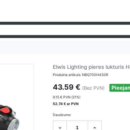
Elwis Lighting pieres lukturi
Produkta artikuls: NBQ700H430R
43.59 €
Pieeja
(Bez PVN)
9.15 € PVN (21%)
52.74 € ar PVN
Daudzums: