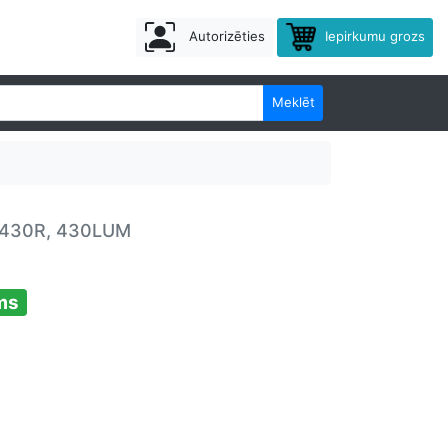
Autorizēties
Iepirkumu grozs
Meklēt
s H430R, 430LUM
ms