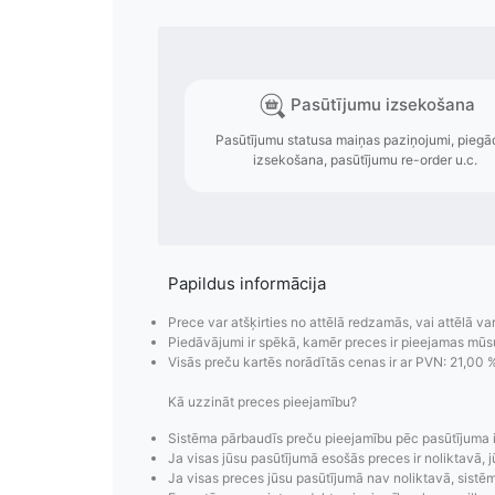
Papildus informācija
Prece var atšķirties no attēlā redzamās, vai attēlā va
Piedāvājumi ir spēkā, kamēr preces ir pieejamas mūs
Visās preču kartēs norādītās cenas ir ar PVN: 21,00 
Pasūtījumu i
Kā uzzināt preces pieejamību?
Pasūtījumu statusa maiņas p
Sistēma pārbaudīs preču pieejamību pēc pasūtījuma 
izsekošana, pasūtījumu 
Ja visas jūsu pasūtījumā esošās preces ir noliktavā, j
Ja visas preces jūsu pasūtījumā nav noliktavā, sistēma