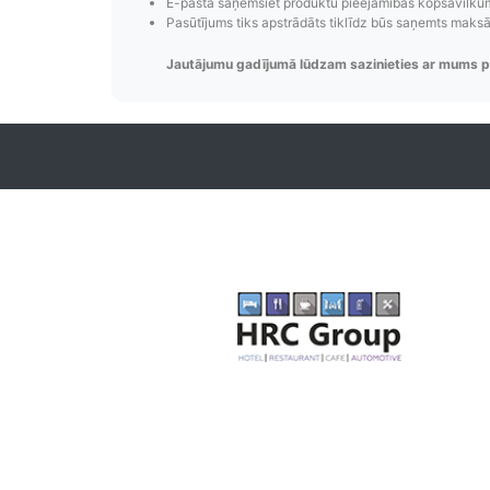
E-pastā saņemsiet produktu pieejamības kopsavilkumu
Pasūtījums tiks apstrādāts tiklīdz būs saņemts maks
Jautājumu gadījumā lūdzam sazinieties ar mums p