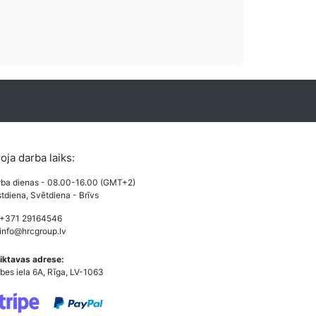
roja darba laiks:
ba dienas - 08.00-16.00 (GMT+2)
tdiena, Svētdiena - Brīvs
 +371 29164546
info@hrcgroup.lv
iktavas adrese:
bes iela 6A, Rīga, LV-1063