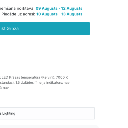
Paredzamā saņemšana noliktavā:
09 Augusts - 12 Augusts
likt Grozā
Piegāde uz adresi:
10 Augusts - 13 Augusts
 LED Krāsas temperatūra (Kelvini): 7000 K
tundas): 1.5 Uzlādes līmeņa indikators: nav
š: nav
s Lighting