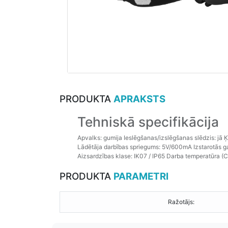
PRODUKTA
APRAKSTS
Tehniskā specifikācija
Apvalks: gumija Ieslēgšanas/izslēgšanas slēdzis: jā Ķi
Lādētāja darbības spriegums: 5V/600mA Izstarotās ga
Aizsardzības klase: IK07 / IP65 Darba temperatūra (C
PRODUKTA
PARAMETRI
Ražotājs: