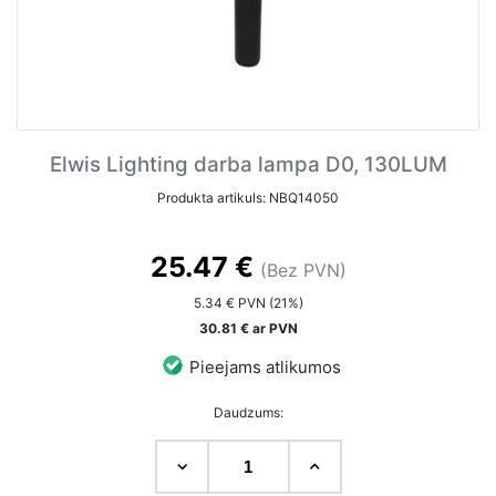
Elwis Lighting darba lampa D0, 130LUM
Produkta artikuls: NBQ14050
25.47 €
(Bez PVN)
5.34 € PVN (21%)
30.81 € ar PVN
Pieejams atlikumos
Daudzums: