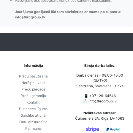
Pasūtījums tiks apstrādāts tiklīdz būs saņemts maksājums.
Jautājumu gadījumā lūdzam sazinieties ar mums pa e-pastu:
info@hrcgroup.lv
Informācija
Biroja darba laiks:
Darba dienas - 08.00-16.00
Preču pasūtīšana
(GMT+2)
Norēķinu veidi
Sestdiena, Svētdiena - Brīvs
Preču piegāde
Preču garantija
📱 +371 29164546
📩
info@hrcgroup.lv
Kontakti
Distances līgums
Noliktavas adrese:
Saistību atruna
Čuibes iela 6A, Rīga, LV-1063
Datu aizsardzība
Par mums