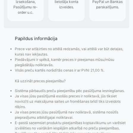
Papildus informācija
Prece var atšķirties no attēlā redzamās, vai attēlā var būt detaļas,
kuras nav iekļautas.
Piedāvājumi ir spēkā, kamēr preces ir pieejamas mūsu/mūsu
piegādātāju noliktavās.
Visās preču kartēs norādītās cenas ir ar PVN: 21,00 %.
Kā uzzināt preces pieejamību?
Pasūtījumu statusa
Visi pieejamie
Apmaksa
maiņas
piegādes veidi un
Strip
Sistēma pārbaudīs preču pieejamību pēc pasūtījuma iesniegšanas.
paziņojumi,
to izmaksas bez
maks
Ja visas jūsu pasūtījumā esošās preces ir noliktavā, jūs tiksiet
Izsekošana,
lietotāja konta
PayPal 
novirzīti uz maksājuma saites un fromēšanas brīdī tiks izveidots
rēķins.
Pasūtījumu re-
izveides.
parska
Ja visas preces jūsu pasūtījumā nav noliktavā, sistēma nosūtīs
order u.c.
pieprasījumu atbildīgajai noliktavai.
E-pastā saņemsiet produktu pieejamības kopsavilkumu un varēsiet
izvēlēties no vairākām iespējām atkarībā no preču pieejamības.