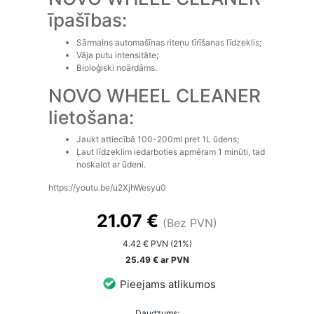
īpašības:
Sārmains automašīnas riteņu tīrīšanas līdzeklis;
Vāja putu intensitāte;
Bioloģiski noārdāms.
NOVO WHEEL CLEANER
lietošana:
Jaukt attiecībā 100-200ml pret 1L ūdens;
Ļaut līdzeklim iedarboties apmēram 1 minūti, tad
noskalot ar ūdeni.
https://youtu.be/u2XjhWesyu0
21.07 €
(Bez PVN)
4.42 € PVN (21%)
25.49 € ar PVN
Pieejams atlikumos
Daudzums: