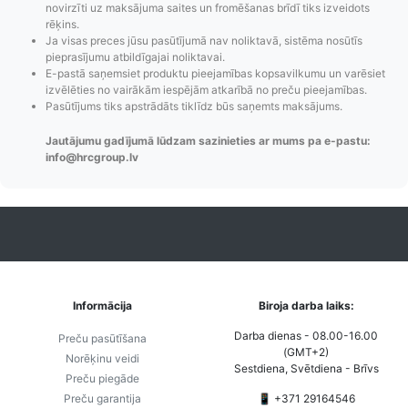
novirzīti uz maksājuma saites un fromēšanas brīdī tiks izveidots
rēķins.
Ja visas preces jūsu pasūtījumā nav noliktavā, sistēma nosūtīs
pieprasījumu atbildīgajai noliktavai.
E-pastā saņemsiet produktu pieejamības kopsavilkumu un varēsiet
Pasūtījumu statusa
Visi pieejamie
Apmaksa
izvēlēties no vairākām iespējām atkarībā no preču pieejamības.
maiņas
piegādes veidi un
Strip
Pasūtījums tiks apstrādāts tiklīdz būs saņemts maksājums.
paziņojumi,
to izmaksas bez
maks
Izsekošana,
lietotāja konta
PayPal 
Jautājumu gadījumā lūdzam sazinieties ar mums pa e-pastu:
Pasūtījumu re-
izveides.
parska
info@hrcgroup.lv
order u.c.
Informācija
Biroja darba laiks:
Darba dienas - 08.00-16.00
Preču pasūtīšana
(GMT+2)
Norēķinu veidi
Sestdiena, Svētdiena - Brīvs
Preču piegāde
Preču garantija
📱 +371 29164546