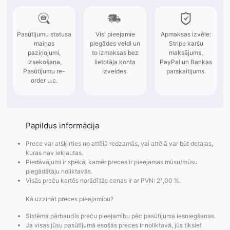
Papildus informācija
Prece var atšķirties no attēlā redzamās, vai attēlā var būt detaļas,
kuras nav iekļautas.
Piedāvājumi ir spēkā, kamēr preces ir pieejamas mūsu/mūsu
piegādātāju noliktavās.
Visās preču kartēs norādītās cenas ir ar PVN: 21,00 %.
Kā uzzināt preces pieejamību?
Sistēma pārbaudīs preču pieejamību pēc pasūtījuma iesniegšanas.
Ja visas jūsu pasūtījumā esošās preces ir noliktavā, jūs tiksiet