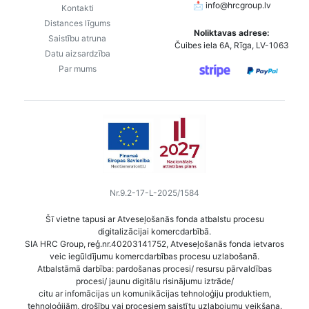
📩
info@hrcgroup.lv
Kontakti
Distances līgums
Noliktavas adrese:
Saistību atruna
Čuibes iela 6A, Rīga, LV-1063
Datu aizsardzība
Par mums
Nr.9.2-17-L-2025/1584
Šī vietne tapusi ar Atveseļošanās fonda atbalstu procesu
digitalizācijai komercdarbībā.
SIA HRC Group, reģ.nr.40203141752, Atveseļošanās fonda ietvaros
veic iegūldījumu komercdarbības procesu uzlabošanā.
Atbalstāmā darbība: pardošanas procesi/ resursu pārvaldības
procesi/ jaunu digitālu risinājumu iztrāde/
citu ar infomācijas un komunikācijas tehnoloģiju produktiem,
tehnoloģijām, drošību vai procesiem saistītu uzlabojumu veikšana.