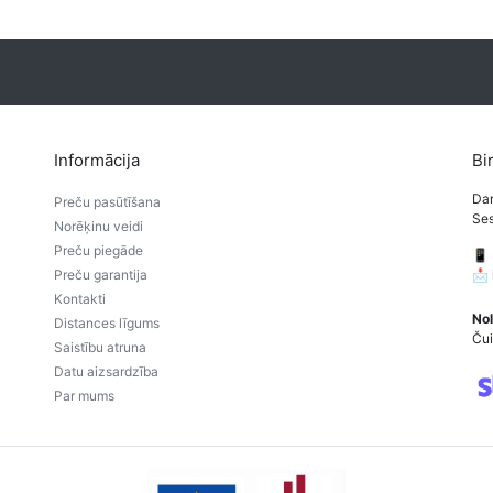
Informācija
Bi
Dar
Preču pasūtīšana
Ses
Norēķinu veidi
Preču piegāde
📱
Preču garantija
📩
Kontakti
Nol
Distances līgums
Čui
Saistību atruna
Datu aizsardzība
Par mums