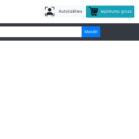
Autorizēties
Iepirkumu grozs
Meklēt