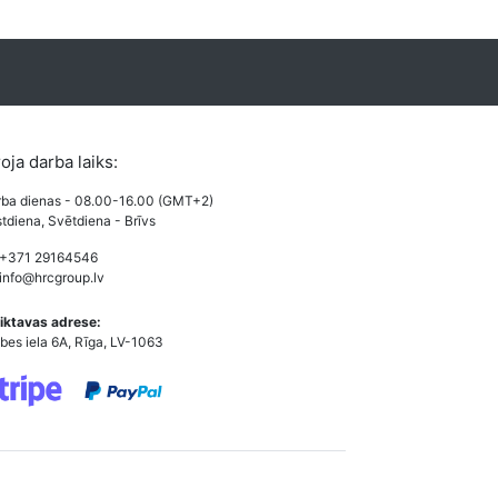
roja darba laiks:
ba dienas - 08.00-16.00 (GMT+2)
tdiena, Svētdiena - Brīvs
 +371 29164546
info@hrcgroup.lv
iktavas adrese:
bes iela 6A, Rīga, LV-1063