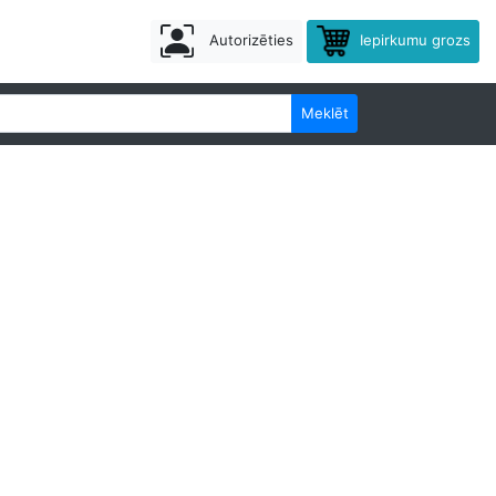
Autorizēties
Iepirkumu grozs
Meklēt