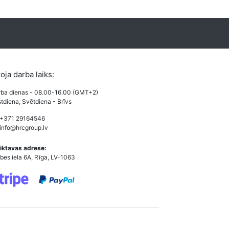
roja darba laiks:
ba dienas - 08.00-16.00 (GMT+2)
tdiena, Svētdiena - Brīvs
 +371 29164546
info@hrcgroup.lv
iktavas adrese:
bes iela 6A, Rīga, LV-1063