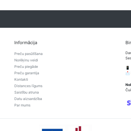
Informācija
Bi
Dar
Preču pasūtīšana
Ses
Norēķinu veidi
Preču piegāde
📱
Preču garantija
📩
Kontakti
Nol
Distances līgums
Čui
Saistību atruna
Datu aizsardzība
Par mums