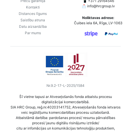
Preču garantija
📱 +371 29164546
📩
info@hrcgroup.lv
Kontakti
Distances līgums
Noliktavas adrese:
Saistību atruna
Čuibes iela 6A, Rīga, LV-1063
Datu aizsardzība
Par mums
Nr.9.2-17-L-2025/1584
Šī vietne tapusi ar Atveseļošanās fonda atbalstu procesu
digitalizācijai komercdarbībā.
SIA HRC Group, reģ.nr.40203141752, Atveseļošanās fonda ietvaros
veic iegūldījumu komercdarbības procesu uzlabošanā.
Atbalstāmā darbība: pardošanas procesi/ resursu pārvaldības
procesi/ jaunu digitālu risinājumu iztrāde/
citu ar infomācijas un komunikācijas tehnoloģiju produktiem,