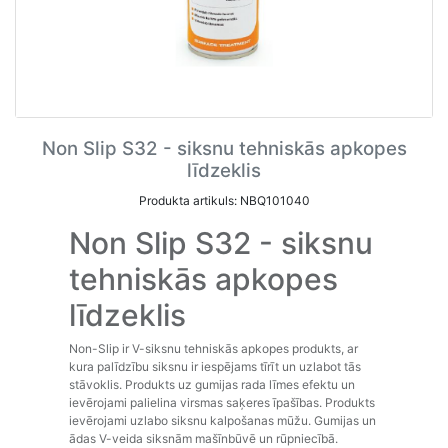
Non Slip S32 - siksnu tehniskās apkopes
līdzeklis
Produkta artikuls: NBQ101040
Non Slip S32 - siksnu
tehniskās apkopes
līdzeklis
Non-Slip ir V-siksnu tehniskās apkopes produkts, ar
kura palīdzību siksnu ir iespējams tīrīt un uzlabot tās
stāvoklis. Produkts uz gumijas rada līmes efektu un
ievērojami palielina virsmas saķeres īpašības. Produkts
ievērojami uzlabo siksnu kalpošanas mūžu. Gumijas un
ādas V-veida siksnām mašīnbūvē un rūpniecībā.