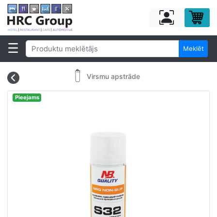
Meklēt
Virsmu apstrāde
Pieejams