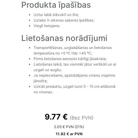
Produkta īpašības
Uztur labā stāvoklī un tīra;
Uzlabo V-siksnas saķeres īpašības;
Viegli lietojams.
Lietošanas norādījumi
Transportēšanas, uzglabāšanas un lietošanas
temperatūra no +5 ºC līdz +45 ºC;
Pirms lietošanas aerosols kārtīgi jāsakrata;
Lietošanas laikā, tas vienmēr jātur vertikāli un ar
uzgali uz augšu;
Ja nepieciešams, apstrādājamo virsmu vispirms
jānotīra;
Uzklāt produktu, uzgali turot 5 - 15 cm attālumā
no virsmas.
9.77 €
(Bez PVN)
2.05 € PVN (21%)
11.82 € ar PVN