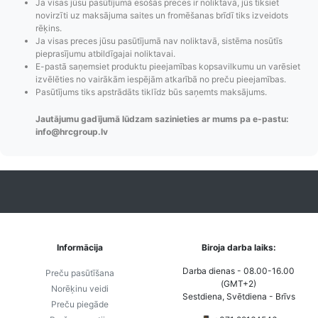
Ja visas jūsu pasūtījumā esošās preces ir noliktavā, jūs tiksiet
novirzīti uz maksājuma saites un fromēšanas brīdī tiks izveidots
rēķins.
Ja visas preces jūsu pasūtījumā nav noliktavā, sistēma nosūtīs
pieprasījumu atbildīgajai noliktavai.
E-pastā saņemsiet produktu pieejamības kopsavilkumu un varēsiet
Pasūtījumu statusa
Visi pieejamie
Apmaksa
izvēlēties no vairākām iespējām atkarībā no preču pieejamības.
maiņas
piegādes veidi un
Strip
Pasūtījums tiks apstrādāts tiklīdz būs saņemts maksājums.
paziņojumi,
to izmaksas bez
maks
Izsekošana,
lietotāja konta
PayPal 
Jautājumu gadījumā lūdzam sazinieties ar mums pa e-pastu:
info@hrcgroup.lv
Pasūtījumu re-
izveides.
parska
order u.c.
Informācija
Biroja darba laiks:
Darba dienas - 08.00-16.00
Preču pasūtīšana
(GMT+2)
Norēķinu veidi
Sestdiena, Svētdiena - Brīvs
Preču piegāde