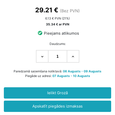
29.21 €
(Bez PVN)
6.13 € PVN (21%)
35.34 € ar PVN
Pieejams atlikumos
Daudzums:
Paredzamā saņemšana noliktavā:
06 Augusts - 09 Augusts
Piegāde uz adresi:
07 Augusts - 10 Augusts
Ielikt Grozā
Apskatīt piegādes izmaksas