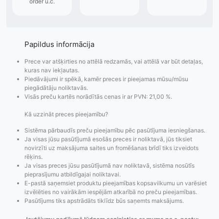
Papildus informācija
Prece var atšķirties no attēlā redzamās, vai attēlā var būt detaļas,
kuras nav iekļautas.
Piedāvājumi ir spēkā, kamēr preces ir pieejamas mūsu/mūsu
piegādātāju noliktavās.
Visās preču kartēs norādītās cenas ir ar PVN: 21,00 %.
Kā uzzināt preces pieejamību?
Sistēma pārbaudīs preču pieejamību pēc pasūtījuma iesniegšanas.
Ja visas jūsu pasūtījumā esošās preces ir noliktavā, jūs tiksiet
novirzīti uz maksājuma saites un fromēšanas brīdī tiks izveidots
rēķins.
Ja visas preces jūsu pasūtījumā nav noliktavā, sistēma nosūtīs
pieprasījumu atbildīgajai noliktavai.
E-pastā saņemsiet produktu pieejamības kopsavilkumu un varēsiet
izvēlēties no vairākām iespējām atkarībā no preču pieejamības.
Pasūtījums tiks apstrādāts tiklīdz būs saņemts maksājums.