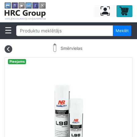
Meklēt
Smērvielas
Pieejams