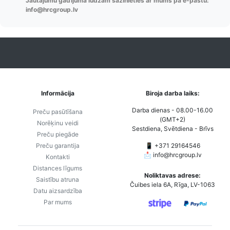
Jautājumu gadījumā lūdzam sazinieties ar mums pa e-pastu:
Pasūtījumu statusa
Visi pieejamie
Apmaksa
info@hrcgroup.lv
maiņas
piegādes veidi un
Strip
paziņojumi,
to izmaksas bez
maks
Izsekošana,
lietotāja konta
PayPal 
Pasūtījumu re-
izveides.
parska
order u.c.
Informācija
Biroja darba laiks:
Darba dienas - 08.00-16.00
Preču pasūtīšana
(GMT+2)
Norēķinu veidi
Sestdiena, Svētdiena - Brīvs
Preču piegāde
Preču garantija
📱 +371 29164546
📩
info@hrcgroup.lv
Kontakti
Distances līgums
Noliktavas adrese:
Saistību atruna
Čuibes iela 6A, Rīga, LV-1063
Datu aizsardzība
Par mums