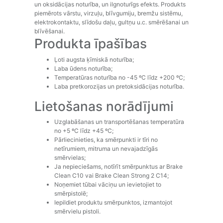
un oksidācijas noturība, un ilgnoturīgs efekts. Produkts
piemērots vārstu, virzuļu, blīvgumiju, bremžu sistēmu,
elektrokontaktu, slīdošu daļu, gultņu u.c. smērēšanai un
blīvēšanai.
Produkta īpašības
Ļoti augsta ķīmiskā noturība;
Laba ūdens noturība;
Temperatūras noturība no -45 ºC līdz +200 ºC;
Laba pretkorozijas un pretoksidācijas noturība.
Lietošanas norādījumi
Uzglabāšanas un transportēšanas temperatūra
no +5 ºC līdz +45 ºC;
Pārliecinieties, ka smērpunkti ir tīri no
netīrumiem, mitruma un nevajadzīgās
smērvielas;
Ja nepieciešams, notīrīt smērpunktus ar Brake
Clean C10 vai Brake Clean Strong 2 C14;
Noņemiet tūbai vāciņu un ievietojiet to
smērpistolē;
Iepildiet produktu smērpunktos, izmantojot
smērvielu pistoli.