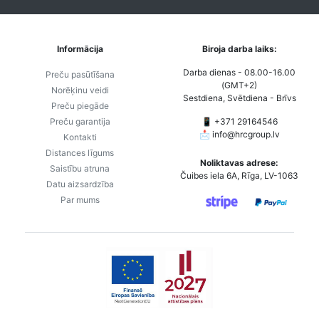
Informācija
Biroja darba laiks:
Darba dienas - 08.00-16.00
Preču pasūtīšana
(GMT+2)
Norēķinu veidi
Sestdiena, Svētdiena - Brīvs
Preču piegāde
Preču garantija
📱 +371 29164546
📩
info@hrcgroup.lv
Kontakti
Distances līgums
Noliktavas adrese:
Saistību atruna
Čuibes iela 6A, Rīga, LV-1063
Datu aizsardzība
Par mums