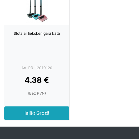
Slota ar liekšķeri garā kātā
Art. PR-12010120
4.38 €
(Bez PVN)
Ielikt Grozā