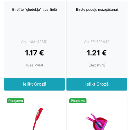
Birstīte "gludekļa" tipa, lielā
Birste pudeļu mazgāšanai
Art. LNM-42351
Art. EF-520440
1.17 €
1.21 €
(Bez PVN)
(Bez PVN)
Ielikt Grozā
Ielikt Grozā
Pieejams
Pieejams