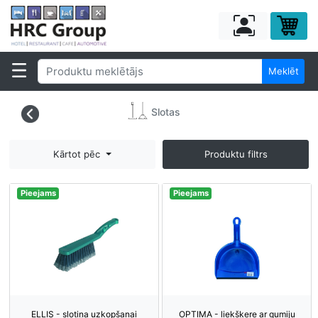
Meklēt
Slotas
Kārtot pēc
Produktu filtrs
Pieejams
Pieejams
ELLIS - slotiņa uzkopšanai
OPTIMA - liekšķere ar gumiju