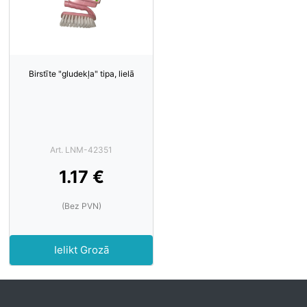
Birstīte "gludekļa" tipa, lielā
Art. LNM-42351
1.17 €
(Bez PVN)
Ielikt Grozā