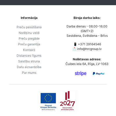
Informācija
Biroja darba laiks:
Darba dienas - 08.00-16.00
Preču pasūtīšana
(GMT+2)
Norēķinu veidi
Sestdiena, Svētdiena - Brīvs
Preču piegāde
Preču garantija
📱 +371 29164546
📩
info@hrcgroup.lv
Kontakti
Distances līgums
Noliktavas adrese:
Saistību atruna
Čuibes iela 6A, Rīga, LV-1063
Datu aizsardzība
Par mums