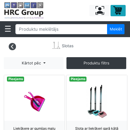
Meklēt
Slotas
Kārtot pēc
Produktu filtrs
Pieejams
Pieejams
Liekšķere ar gumijas malu
Slota ar liekšķeri garā kātā